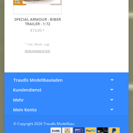
SPECIAL ARMOUR - BIBER
TRAILER - 1:72
€15,95
*
* Inkl. MwSt. zzgl.
VERSANDKOSTEN
Traudls Modellbauladen
Kundendienst
Mehr
Mein Konto
© Copyright 2026 Traudls Modellbau