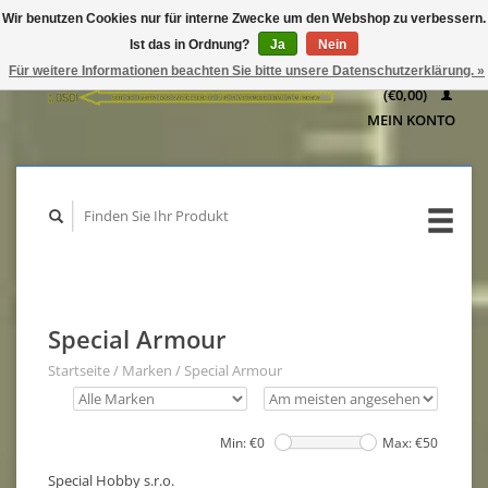
Wir benutzen Cookies nur für interne Zwecke um den Webshop zu verbessern.
IHR
Ist das in Ordnung?
Ja
Nein
WARENKORB
Für weitere Informationen beachten Sie bitte unsere Datenschutzerklärung. »
(€0,00)
MEIN KONTO
Special Armour
Startseite
/
Marken
/
Special Armour
Min: €
0
Max: €
50
Special Hobby s.r.o.