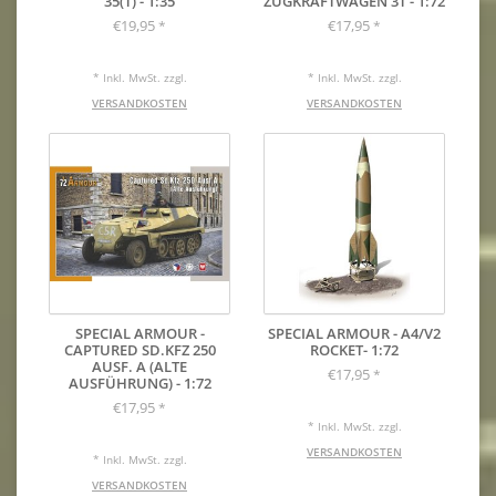
35(T) - 1:35
ZUGKRAFTWAGEN 3T - 1:72
€19,95
€17,95
*
*
* Inkl. MwSt. zzgl.
* Inkl. MwSt. zzgl.
VERSANDKOSTEN
VERSANDKOSTEN
SPECIAL ARMOUR -
SPECIAL ARMOUR - A4/V2
CAPTURED SD.KFZ 250
ROCKET- 1:72
AUSF. A (ALTE
€17,95
*
AUSFÜHRUNG) - 1:72
€17,95
*
* Inkl. MwSt. zzgl.
VERSANDKOSTEN
* Inkl. MwSt. zzgl.
VERSANDKOSTEN