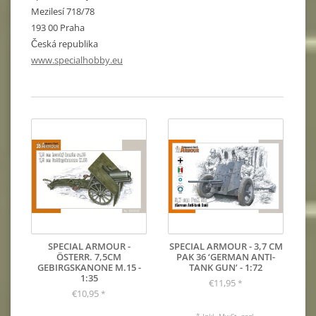
Mezilesí 718/78
193 00 Praha
Česká republika
www.specialhobby.eu
SPECIAL ARMOUR -
SPECIAL ARMOUR - 3,7 CM
ÖSTERR. 7,5CM
PAK 36 ‘GERMAN ANTI-
GEBIRGSKANONE M.15 -
TANK GUN’ - 1:72
1:35
€11,95
*
€10,95
*
* Inkl. MwSt. zzgl.