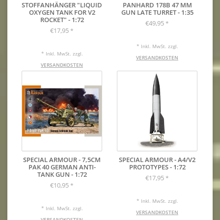
STOFFANHÄNGER "LIQUID
PANHARD 178B 47 MM
OXYGEN TANK FOR V2
GUN LATE TURRET - 1:35
ROCKET" - 1:72
€49,95
*
€17,95
*
* Inkl. MwSt. zzgl.
* Inkl. MwSt. zzgl.
VERSANDKOSTEN
VERSANDKOSTEN
SPECIAL ARMOUR - 7,5CM
SPECIAL ARMOUR - A4/V2
PAK 40 GERMAN ANTI-
PROTOTYPES - 1:72
TANK GUN - 1:72
€17,95
*
€10,95
*
* Inkl. MwSt. zzgl.
* Inkl. MwSt. zzgl.
VERSANDKOSTEN
VERSANDKOSTEN