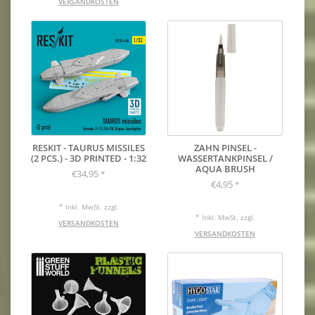
VERSANDKOSTEN
RESKIT - TAURUS MISSILES
ZAHN PINSEL -
(2 PCS.) - 3D PRINTED - 1:32
WASSERTANKPINSEL /
AQUA BRUSH
€34,95
*
€4,95
*
* Inkl. MwSt. zzgl.
* Inkl. MwSt. zzgl.
VERSANDKOSTEN
VERSANDKOSTEN