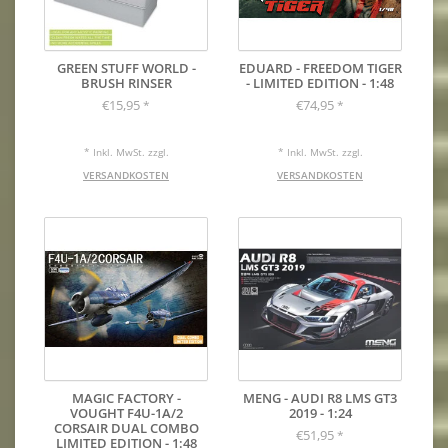
GREEN STUFF WORLD -
EDUARD - FREEDOM TIGER
BRUSH RINSER
- LIMITED EDITION - 1:48
€15,95
€74,95
*
*
* Inkl. MwSt. zzgl.
* Inkl. MwSt. zzgl.
VERSANDKOSTEN
VERSANDKOSTEN
MAGIC FACTORY -
MENG - AUDI R8 LMS GT3
VOUGHT F4U-1A/2
2019 - 1:24
CORSAIR DUAL COMBO
€51,95
*
LIMITED EDITION - 1:48