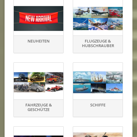
NEUHEITEN
FLUGZEUGE &
HUBSCHRAUBER
FAHRZEUGE &
SCHIFFE
GESCHÜTZE