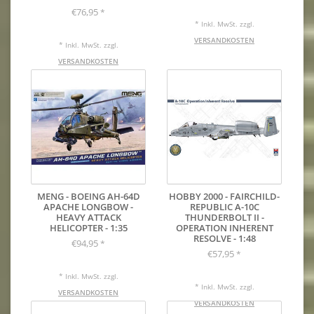
€76,95
*
* Inkl. MwSt. zzgl.
VERSANDKOSTEN
* Inkl. MwSt. zzgl.
VERSANDKOSTEN
MENG - BOEING AH-64D
HOBBY 2000 - FAIRCHILD-
APACHE LONGBOW -
REPUBLIC A-10C
HEAVY ATTACK
THUNDERBOLT II -
HELICOPTER - 1:35
OPERATION INHERENT
RESOLVE - 1:48
€94,95
*
€57,95
*
* Inkl. MwSt. zzgl.
* Inkl. MwSt. zzgl.
VERSANDKOSTEN
VERSANDKOSTEN