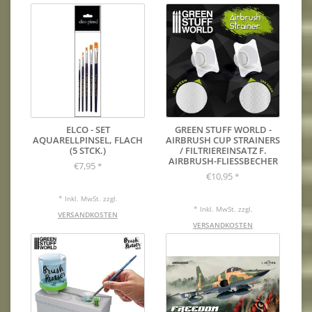
ELCO - SET
GREEN STUFF WORLD -
AQUARELLPINSEL, FLACH
AIRBRUSH CUP STRAINERS
(5 STCK.)
/ FILTRIEREINSATZ F.
AIRBRUSH-FLIESSBECHER
€7,95
*
€10,95
*
* Inkl. MwSt. zzgl.
* Inkl. MwSt. zzgl.
VERSANDKOSTEN
VERSANDKOSTEN