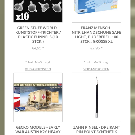
GREEN STUFF WORLD -
FRANZ MENSCH -
KUNSTSTOFF-TRICHTER /
NITRILHANDSCHUHE SAFE
PLASTIC FUNNELS (10
LIGHT, PUDERFREI - 100
STCK.)
STCK., GRÖSSE XL
€4,95
€7,95
*
*
* Inkl. MwSt. zzgl.
* Inkl. MwSt. zzgl.
VERSANDKOSTEN
VERSANDKOSTEN
GECKO MODELS - EARLY
ZAHN PINSEL - DREIKANT
WAR AUSTIN K2Y HEAVY
PIN POINT SYNTHETIK