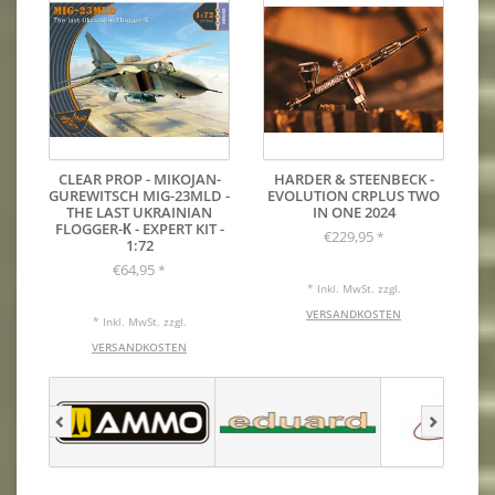
CLEAR PROP - MIKOJAN-
HARDER & STEENBECK -
GUREWITSCH MIG-23MLD -
EVOLUTION CRPLUS TWO
THE LAST UKRAINIAN
IN ONE 2024
FLOGGER-К - EXPERT KIT -
€229,95
*
1:72
€64,95
*
* Inkl. MwSt. zzgl.
VERSANDKOSTEN
* Inkl. MwSt. zzgl.
VERSANDKOSTEN