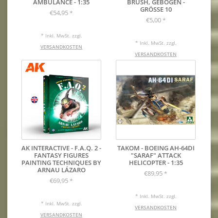
AMBULANCE - 1:35
BRUSH, GEBOGEN -
GRÖSSE 10
€54,95
*
€5,00
*
* Inkl. MwSt. zzgl.
* Inkl. MwSt. zzgl.
VERSANDKOSTEN
VERSANDKOSTEN
AK INTERACTIVE - F.A.Q. 2 -
TAKOM - BOEING AH-64DI
FANTASY FIGURES
"SARAF" ATTACK
PAINTING TECHNIQUES BY
HELICOPTER - 1:35
ARNAU LÁZARO
€89,95
*
€69,95
*
* Inkl. MwSt. zzgl.
* Inkl. MwSt. zzgl.
VERSANDKOSTEN
VERSANDKOSTEN