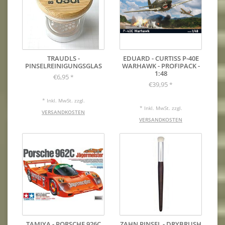
TRAUDLS -
EDUARD - CURTISS P-40E
PINSELREINIGUNGSGLAS
WARHAWK - PROFIPACK -
1:48
€6,95
*
€39,95
*
* Inkl. MwSt. zzgl.
* Inkl. MwSt. zzgl.
VERSANDKOSTEN
VERSANDKOSTEN
TAMIYA - PORSCHE 926C
ZAHN PINSEL - DRYBRUSH