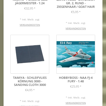
JÄGERMEISTER - 1:24
GR. 2, RUND -
ZIEGENHAAR / GOAT HAIR
€32,95
*
€5,95
*
* Inkl. MwSt. zzgl.
* Inkl. MwSt. zzgl.
VERSANDKOSTEN
VERSANDKOSTEN
TAMIYA - SCHLEIFVLIES
HOBBYBOSS - NAA FJ-4
KÖRNUNG 3000 -
FURY - 1:48
SANDING CLOTH 3000
€25,95
*
€4,95
*
* Inkl. MwSt. zzgl.
* Inkl. MwSt. zzgl.
VERSANDKOSTEN