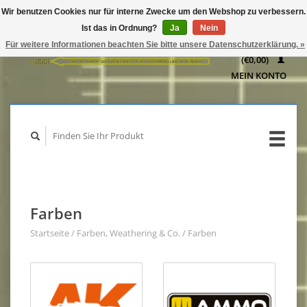
Wir benutzen Cookies nur für interne Zwecke um den Webshop zu verbessern.
IHR
Ist das in Ordnung?
Ja
Nein
WARENKORB
Für weitere Informationen beachten Sie bitte unsere Datenschutzerklärung. »
(€0,00)
MEIN KONTO
Farben
Startseite
/
Farben, Weathering & Co.
/
Farben