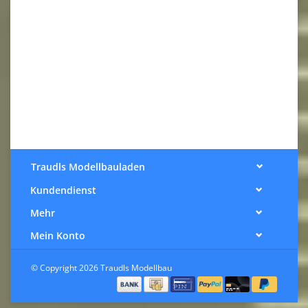
Traudls Modellbauladen
Kundendienst
Mehr
Mein Konto
© Copyright 2026 Traudls Modellbau