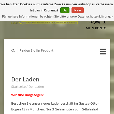
Wir benutzen Cookies nur für interne Zwecke um den Webshop zu verbessern.
IHR
Ist das in Ordnung?
Ja
Nein
WARENKORB
Für weitere Informationen beachten Sie bitte unsere Datenschutzerklärung. »
(€0,00)
MEIN KONTO
Der Laden
Startseite
/
Der Laden
Wir sind umgezogen!
Besuchen Sie unser neues Ladengeschäft im Gustav-Otto-
Bogen 13 in München. Nur 3 Gehminuten vom S-Bahnhof