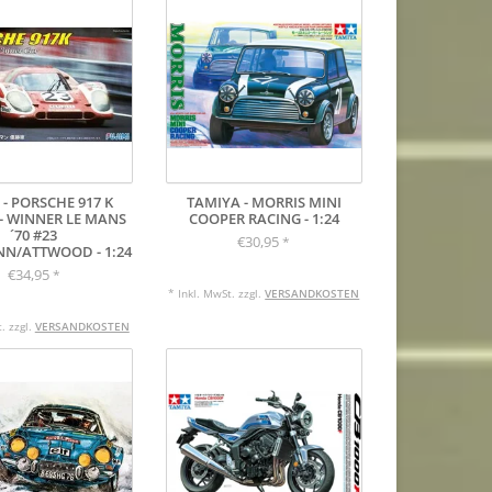
 - PORSCHE 917 K
TAMIYA - MORRIS MINI
 - WINNER LE MANS
COOPER RACING - 1:24
´70 #23
€30,95
*
N/ATTWOOD - 1:24
€34,95
*
* Inkl. MwSt. zzgl.
VERSANDKOSTEN
. zzgl.
VERSANDKOSTEN