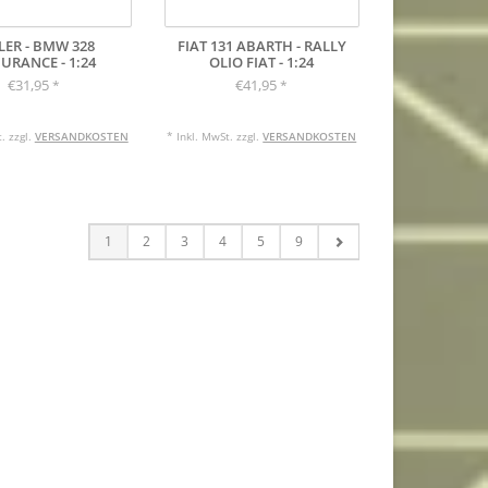
LER - BMW 328
FIAT 131 ABARTH - RALLY
URANCE - 1:24
OLIO FIAT - 1:24
€31,95
€41,95
*
*
. zzgl.
VERSANDKOSTEN
* Inkl. MwSt. zzgl.
VERSANDKOSTEN
1
2
3
4
5
9