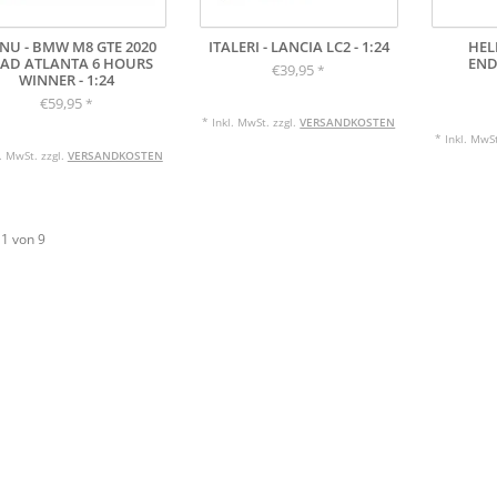
NU - BMW M8 GTE 2020
ITALERI - LANCIA LC2 - 1:24
HEL
AD ATLANTA 6 HOURS
END
€39,95
*
WINNER - 1:24
€59,95
*
* Inkl. MwSt. zzgl.
VERSANDKOSTEN
* Inkl. MwSt
l. MwSt. zzgl.
VERSANDKOSTEN
 1 von 9