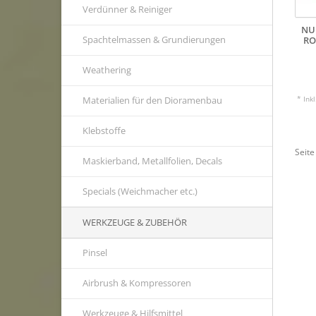
Verdünner & Reiniger
NU
Spachtelmassen & Grundierungen
RO
Weathering
Materialien für den Dioramenbau
* Ink
Klebstoffe
Seite
Maskierband, Metallfolien, Decals
Specials (Weichmacher etc.)
WERKZEUGE & ZUBEHÖR
Pinsel
Airbrush & Kompressoren
Werkzeuge & Hilfsmittel