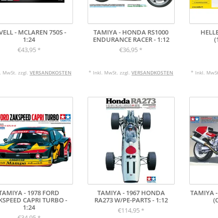
VELL - MCLAREN 750S -
TAMIYA - HONDA RS1000
HELLE
1:24
ENDURANCE RACER - 1:12
(
€43,95
€36,95
*
*
l. MwSt. zzgl.
VERSANDKOSTEN
* Inkl. MwSt. zzgl.
VERSANDKOSTEN
* Inkl. MwSt
TAMIYA - 1978 FORD
TAMIYA - 1967 HONDA
TAMIYA -
KSPEED CAPRI TURBO -
RA273 W/PE-PARTS - 1:12
(
1:24
€114,95
*
€34,95
*