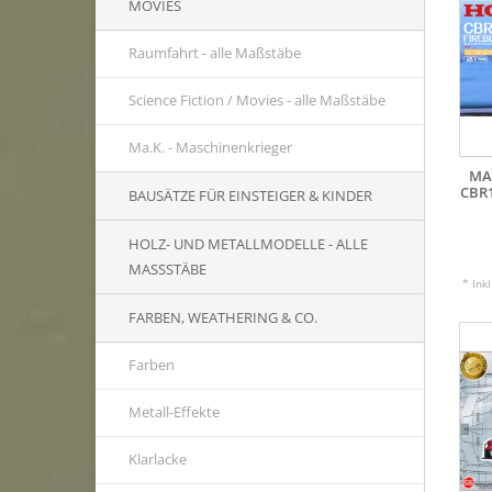
MOVIES
Raumfahrt - alle Maßstäbe
Science Fiction / Movies - alle Maßstäbe
Ma.K. - Maschinenkrieger
MA
CBR1
BAUSÄTZE FÜR EINSTEIGER & KINDER
HOLZ- UND METALLMODELLE - ALLE
MASSSTÄBE
* Ink
FARBEN, WEATHERING & CO.
Farben
Metall-Effekte
Klarlacke