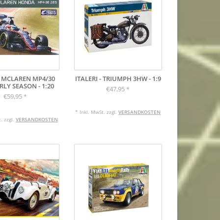
- MCLAREN MP4/30
ITALERI - TRIUMPH 3HW - 1:9
RLY SEASON - 1:20
€47,95
*
€59,95
*
* Inkl. MwSt. zzgl.
VERSANDKOSTEN
. zzgl.
VERSANDKOSTEN