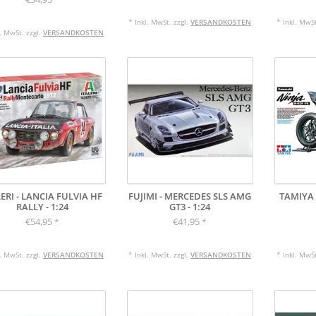
* Inkl. MwSt. zzgl.
VERSANDKOSTEN
* Inkl. MwSt
l. MwSt. zzgl.
VERSANDKOSTEN
LERI - LANCIA FULVIA HF
FUJIMI - MERCEDES SLS AMG
TAMIYA 
RALLY - 1:24
GT3 - 1:24
€54,95
€41,95
*
*
l. MwSt. zzgl.
VERSANDKOSTEN
* Inkl. MwSt. zzgl.
VERSANDKOSTEN
* Inkl. MwSt