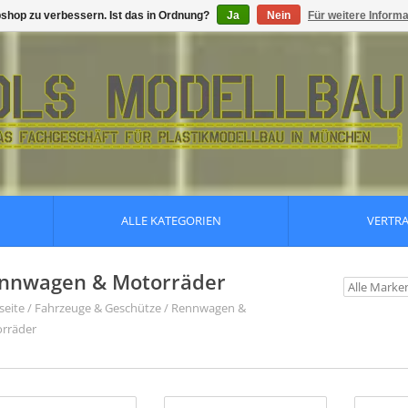
shop zu verbessern. Ist das in Ordnung?
Ja
Nein
Für weitere Inform
ALLE KATEGORIEN
VERTR
nnwagen & Motorräder
seite
/
Fahrzeuge & Geschütze
/
Rennwagen &
rräder