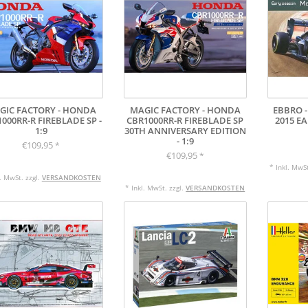
GIC FACTORY - HONDA
MAGIC FACTORY - HONDA
EBBRO 
000RR-R FIREBLADE SP -
CBR1000RR-R FIREBLADE SP
2015 EA
1:9
30TH ANNIVERSARY EDITION
- 1:9
€109,95
*
€109,95
*
* Inkl. MwSt
l. MwSt. zzgl.
VERSANDKOSTEN
* Inkl. MwSt. zzgl.
VERSANDKOSTEN