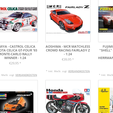
MIYA - CASTROL CELICA
AOSHIMA - MCR MATCHLESS
FUJIMI
OTA CELICA GT-FOUR '93
CROWD RACING FAIRLADY Z
"SHELL"
MONTE-CARLO RALLY
- 1:24
WINNER - 1:24
HERRMAN
€39,95
*
€29,95
*
* Inkl. MwSt. zzgl.
VERSANDKOSTEN
l. MwSt. zzgl.
VERSANDKOSTEN
* Inkl. MwSt