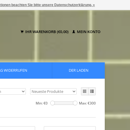
ationen beachten Sie bitte unsere Datenschutzerklärung. »
IHR WARENKORB (€0,00)
MEIN KONTO
AG WIDERRUFEN
DER LADEN
Min: €
0
Max: €
300