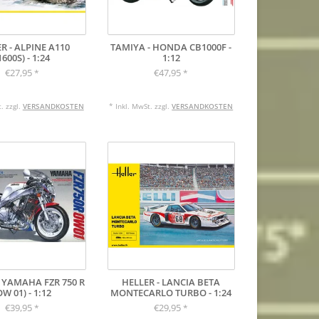
R - ALPINE A110
TAMIYA - HONDA CB1000F -
1600S) - 1:24
1:12
€27,95
€47,95
*
*
. zzgl.
VERSANDKOSTEN
* Inkl. MwSt. zzgl.
VERSANDKOSTEN
 YAMAHA FZR 750 R
HELLER - LANCIA BETA
OW 01) - 1:12
MONTECARLO TURBO - 1:24
€39,95
€29,95
*
*