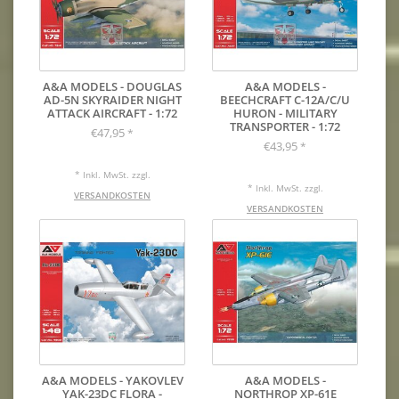
A&A MODELS - DOUGLAS
A&A MODELS -
AD-5N SKYRAIDER NIGHT
BEECHCRAFT C-12A/C/U
ATTACK AIRCRAFT - 1:72
HURON - MILITARY
TRANSPORTER - 1:72
€47,95
*
€43,95
*
* Inkl. MwSt. zzgl.
* Inkl. MwSt. zzgl.
VERSANDKOSTEN
VERSANDKOSTEN
A&A MODELS - YAKOVLEV
A&A MODELS -
YAK-23DC FLORA -
NORTHROP XP-61E