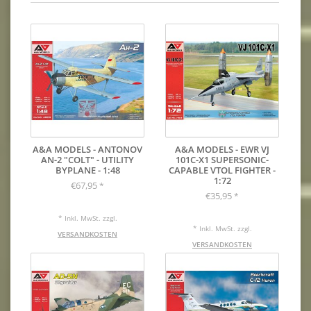
A&A MODELS - ANTONOV
A&A MODELS - EWR VJ
AN-2 "COLT" - UTILITY
101C-X1 SUPERSONIC-
BYPLANE - 1:48
CAPABLE VTOL FIGHTER -
1:72
€67,95
*
€35,95
*
* Inkl. MwSt. zzgl.
* Inkl. MwSt. zzgl.
VERSANDKOSTEN
VERSANDKOSTEN