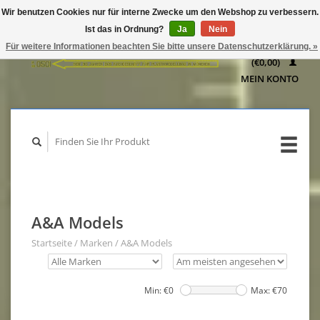
Wir benutzen Cookies nur für interne Zwecke um den Webshop zu verbessern.
IHR
Ist das in Ordnung?
Ja
Nein
WARENKORB
Für weitere Informationen beachten Sie bitte unsere Datenschutzerklärung. »
(€0,00)
MEIN KONTO
A&A Models
Startseite
/
Marken
/
A&A Models
Min: €
0
Max: €
70