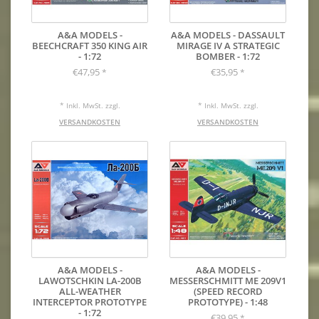
A&A MODELS -
A&A MODELS - DASSAULT
BEECHCRAFT 350 KING AIR
MIRAGE IV A STRATEGIC
- 1:72
BOMBER - 1:72
€47,95
€35,95
*
*
* Inkl. MwSt. zzgl.
* Inkl. MwSt. zzgl.
VERSANDKOSTEN
VERSANDKOSTEN
A&A MODELS -
A&A MODELS -
LAWOTSCHKIN LA-200B
MESSERSCHMITT ME 209V1
ALL-WEATHER
(SPEED RECORD
INTERCEPTOR PROTOTYPE
PROTOTYPE) - 1:48
- 1:72
€39,95
*