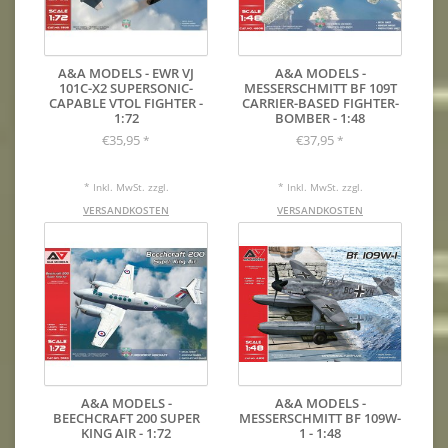
A&A MODELS - EWR VJ
A&A MODELS -
101C-X2 SUPERSONIC-
MESSERSCHMITT BF 109T
CAPABLE VTOL FIGHTER -
CARRIER-BASED FIGHTER-
1:72
BOMBER - 1:48
€35,95
€37,95
*
*
* Inkl. MwSt. zzgl.
* Inkl. MwSt. zzgl.
VERSANDKOSTEN
VERSANDKOSTEN
A&A MODELS -
A&A MODELS -
BEECHCRAFT 200 SUPER
MESSERSCHMITT BF 109W-
KING AIR - 1:72
1 - 1:48