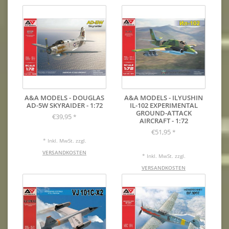
VERSANDKOSTEN
A&A MODELS - DOUGLAS
A&A MODELS - ILYUSHIN
AD-5W SKYRAIDER - 1:72
IL-102 EXPERIMENTAL
GROUND-ATTACK
€39,95
*
AIRCRAFT - 1:72
€51,95
*
* Inkl. MwSt. zzgl.
VERSANDKOSTEN
* Inkl. MwSt. zzgl.
VERSANDKOSTEN