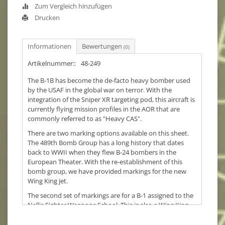
Zum Vergleich hinzufügen
Drucken
Informationen
Bewertungen
(0)
Artikelnummer::
48-249
The B-1B has become the de-facto heavy bomber used
by the USAF in the global war on terror. With the
integration of the Sniper XR targeting pod, this aircraft is
currently flying mission profiles in the AOR that are
commonly referred to as "Heavy CAS".
There are two marking options available on this sheet.
The 489th Bomb Group has a long history that dates
back to WWII when they flew B-24 bombers in the
European Theater. With the re-establishment of this
bomb group, we have provided markings for the new
Wing King jet.
The second set of markings are for a B-1 assigned to the
Nellis Fighter Weapons School. This is also a Wing King
jet for the 77th Weapons Squadron.