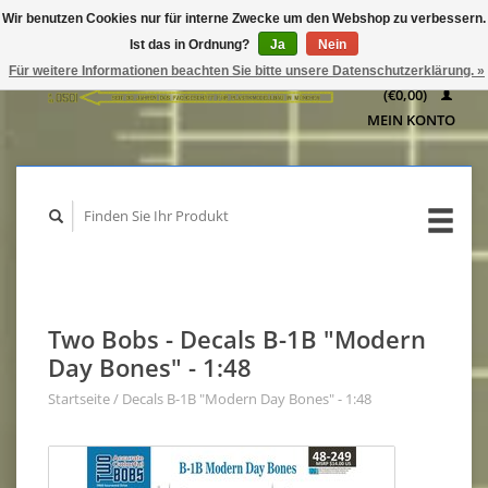
Wir benutzen Cookies nur für interne Zwecke um den Webshop zu verbessern.
IHR
Ist das in Ordnung?
Ja
Nein
WARENKORB
Für weitere Informationen beachten Sie bitte unsere Datenschutzerklärung. »
(€0,00)
MEIN KONTO
Two Bobs - Decals B-1B "Modern
Day Bones" - 1:48
Startseite
/
Decals B-1B "Modern Day Bones" - 1:48