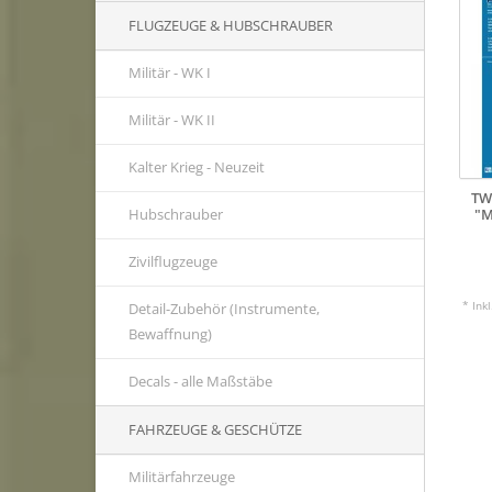
FLUGZEUGE & HUBSCHRAUBER
Militär - WK I
Militär - WK II
Kalter Krieg - Neuzeit
TW
"M
Hubschrauber
Zivilflugzeuge
* Ink
Detail-Zubehör (Instrumente,
Bewaffnung)
Decals - alle Maßstäbe
FAHRZEUGE & GESCHÜTZE
Militärfahrzeuge