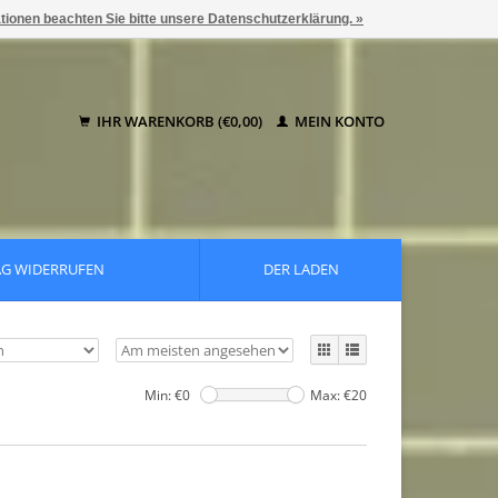
ationen beachten Sie bitte unsere Datenschutzerklärung. »
IHR WARENKORB (€0,00)
MEIN KONTO
AG WIDERRUFEN
DER LADEN
Min: €
0
Max: €
20