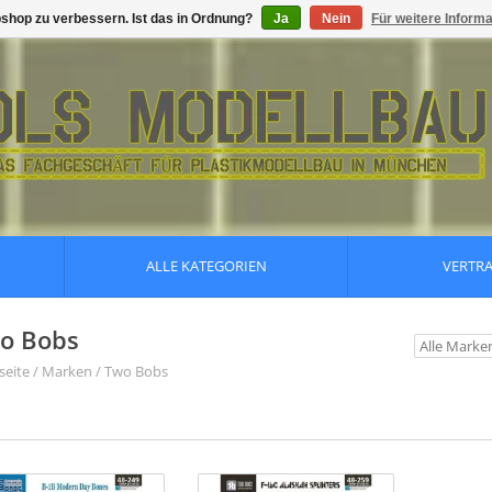
shop zu verbessern. Ist das in Ordnung?
Ja
Nein
Für weitere Inform
ALLE KATEGORIEN
VERTR
o Bobs
seite
/
Marken
/
Two Bobs