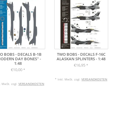
O BOBS - DECALS B-1B
TWO BOBS - DECALS F-16C
ODERN DAY BONES" -
ALASKAN SPLINTERS - 1:48
1:48
€16,95
*
€10,00
*
* Inkl. MwSt. zzgl.
VERSANDKOSTEN
l. MwSt. zzgl.
VERSANDKOSTEN