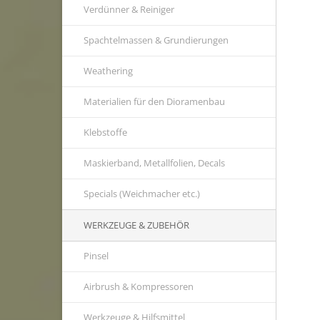
Verdünner & Reiniger
Spachtelmassen & Grundierungen
Weathering
Materialien für den Dioramenbau
Klebstoffe
Maskierband, Metallfolien, Decals
Specials (Weichmacher etc.)
WERKZEUGE & ZUBEHÖR
Pinsel
Airbrush & Kompressoren
Werkzeuge & Hilfsmittel