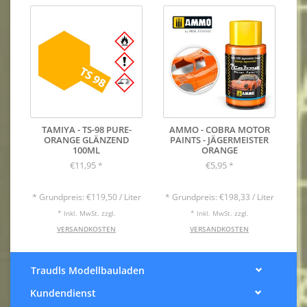
TAMIYA - TS-98 PURE-
AMMO - COBRA MOTOR
ORANGE GLÄNZEND
PAINTS - JÄGERMEISTER
100ML
ORANGE
€11,95
€5,95
*
*
* Grundpreis: €119,50 / Liter
* Grundpreis: €198,33 / Liter
* Inkl. MwSt. zzgl.
* Inkl. MwSt. zzgl.
VERSANDKOSTEN
VERSANDKOSTEN
Traudls Modellbauladen
Kundendienst