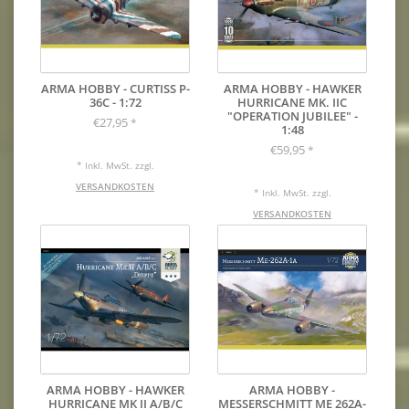
ARMA HOBBY - CURTISS P-
ARMA HOBBY - HAWKER
36C - 1:72
HURRICANE MK. IIC
"OPERATION JUBILEE" -
€27,95
*
1:48
€59,95
*
* Inkl. MwSt. zzgl.
VERSANDKOSTEN
* Inkl. MwSt. zzgl.
VERSANDKOSTEN
ARMA HOBBY - HAWKER
ARMA HOBBY -
HURRICANE MK II A/B/C
MESSERSCHMITT ME 262A-