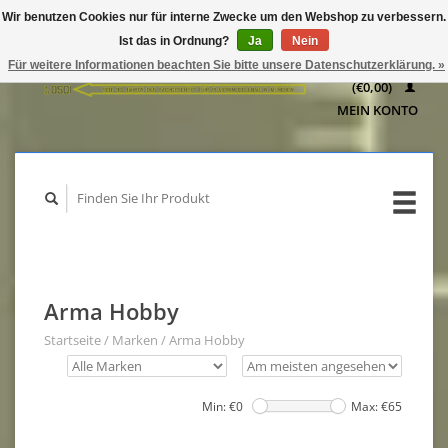
Wir benutzen Cookies nur für interne Zwecke um den Webshop zu verbessern.
IHR
Ist das in Ordnung?
Ja
Nein
WARENKORB
Für weitere Informationen beachten Sie bitte unsere Datenschutzerklärung. »
(€0,00)
MEIN KONTO
Arma Hobby
Startseite
/
Marken
/
Arma Hobby
Min: €
0
Max: €
65