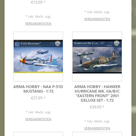
€15,95
*
* Inkl. MwSt. zzgl.
* Inkl. MwSt. zzgl.
VERSANDKOSTEN
VERSANDKOSTEN
ARMA HOBBY - NAA P-51D
ARMA HOBBY - HAWKER
MUSTANG - 1:72
HURRICANE MK. IIA/B/C
"EASTERN FRONT" 2IN1
€27,95
*
DELUXE SET - 1:72
€39,95
*
* Inkl. MwSt. zzgl.
VERSANDKOSTEN
* Inkl. MwSt. zzgl.
VERSANDKOSTEN