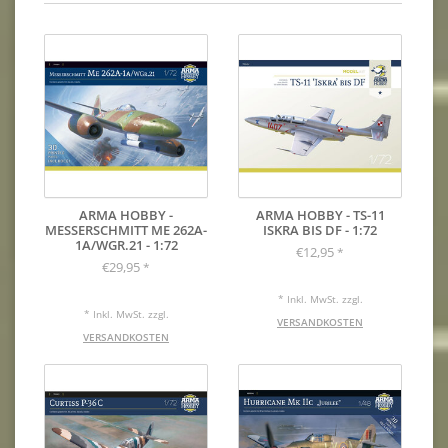
ARMA HOBBY -
ARMA HOBBY - TS-11
MESSERSCHMITT ME 262A-
ISKRA BIS DF - 1:72
1A/WGR.21 - 1:72
€12,95
*
€29,95
*
* Inkl. MwSt. zzgl.
* Inkl. MwSt. zzgl.
VERSANDKOSTEN
VERSANDKOSTEN