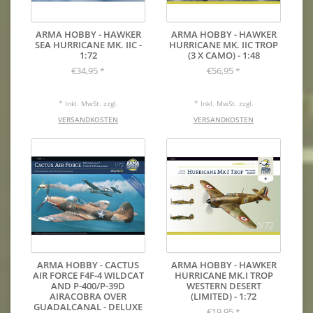
ARMA HOBBY - HAWKER
ARMA HOBBY - HAWKER
SEA HURRICANE MK. IIC -
HURRICANE MK. IIC TROP
1:72
(3 X CAMO) - 1:48
€34,95
€56,95
*
*
* Inkl. MwSt. zzgl.
* Inkl. MwSt. zzgl.
VERSANDKOSTEN
VERSANDKOSTEN
ARMA HOBBY - CACTUS
ARMA HOBBY - HAWKER
AIR FORCE F4F-4 WILDCAT
HURRICANE MK.I TROP
AND P-400/P-39D
WESTERN DESERT
AIRACOBRA OVER
(LIMITED) - 1:72
GUADALCANAL - DELUXE
€19,95
*