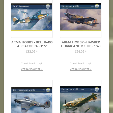
ARMA HOBBY - BELL P-400
ARMA HOBBY - HAWKER
AIRCACOBRA - 1:72
HURRICANE MK. IIB - 1:48
€33,95
€54,95
*
*
* Inkl. MwSt. zzgl.
* Inkl. MwSt. zzgl.
VERSANDKOSTEN
VERSANDKOSTEN