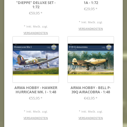
"DIEPPE" DELUXE SET -
1A - 1:72
1:72
€29,95
*
€59,95
*
* Inkl. MwSt. zzgl.
* Inkl. MwSt. zzgl.
VERSANDKOSTEN
VERSANDKOSTEN
ARMA HOBBY - HAWKER
ARMA HOBBY - BELL P-
HURRICANE MK. I - 1:48
39Q AIRACOBRA - 1:48
€55,95
€43,95
*
*
* Inkl. MwSt. zzgl.
* Inkl. MwSt. zzgl.
VERSANDKOSTEN
VERSANDKOSTEN