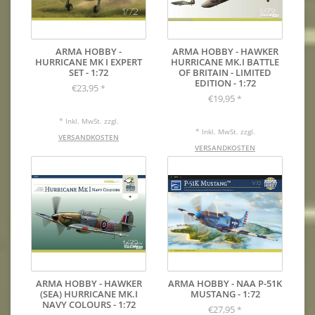
ARMA HOBBY -
ARMA HOBBY - HAWKER
HURRICANE MK I EXPERT
HURRICANE MK.I BATTLE
SET - 1:72
OF BRITAIN - LIMITED
EDITION - 1:72
€23,95
*
€19,95
*
* Inkl. MwSt. zzgl.
* Inkl. MwSt. zzgl.
VERSANDKOSTEN
VERSANDKOSTEN
ARMA HOBBY - HAWKER
ARMA HOBBY - NAA P-51K
(SEA) HURRICANE MK.I
MUSTANG - 1:72
NAVY COLOURS - 1:72
€27,95
*