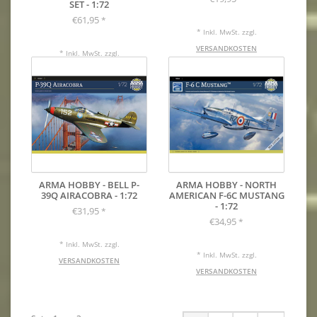
SET - 1:72
€61,95
*
* Inkl. MwSt. zzgl.
VERSANDKOSTEN
* Inkl. MwSt. zzgl.
VERSANDKOSTEN
ARMA HOBBY - BELL P-
ARMA HOBBY - NORTH
39Q AIRACOBRA - 1:72
AMERICAN F-6C MUSTANG
- 1:72
€31,95
*
€34,95
*
* Inkl. MwSt. zzgl.
* Inkl. MwSt. zzgl.
VERSANDKOSTEN
VERSANDKOSTEN