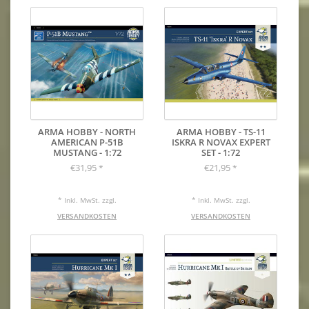
ARMA HOBBY - NORTH
ARMA HOBBY - TS-11
AMERICAN P-51B
ISKRA R NOVAX EXPERT
MUSTANG - 1:72
SET - 1:72
€31,95
€21,95
*
*
* Inkl. MwSt. zzgl.
* Inkl. MwSt. zzgl.
VERSANDKOSTEN
VERSANDKOSTEN