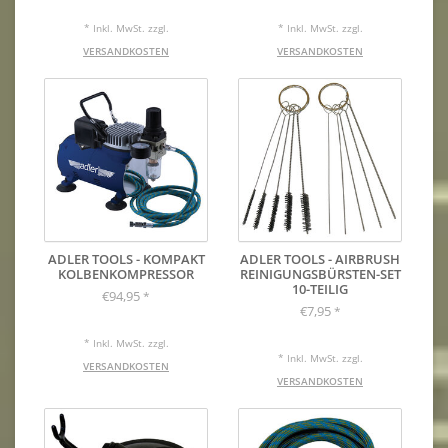
* Inkl. MwSt. zzgl.
* Inkl. MwSt. zzgl.
VERSANDKOSTEN
VERSANDKOSTEN
ADLER TOOLS - KOMPAKT
ADLER TOOLS - AIRBRUSH
KOLBENKOMPRESSOR
REINIGUNGSBÜRSTEN-SET
10-TEILIG
€94,95
*
€7,95
*
* Inkl. MwSt. zzgl.
* Inkl. MwSt. zzgl.
VERSANDKOSTEN
VERSANDKOSTEN