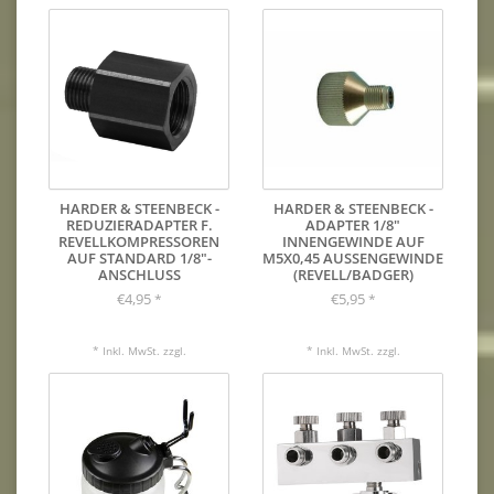
HARDER & STEENBECK -
HARDER & STEENBECK -
REDUZIERADAPTER F.
ADAPTER 1/8"
REVELLKOMPRESSOREN
INNENGEWINDE AUF
AUF STANDARD 1/8"-
M5X0,45 AUSSENGEWINDE (
ANSCHLUSS
REVELL/BADGER)
€4,95
€5,95
*
*
* Inkl. MwSt. zzgl.
* Inkl. MwSt. zzgl.
VERSANDKOSTEN
VERSANDKOSTEN