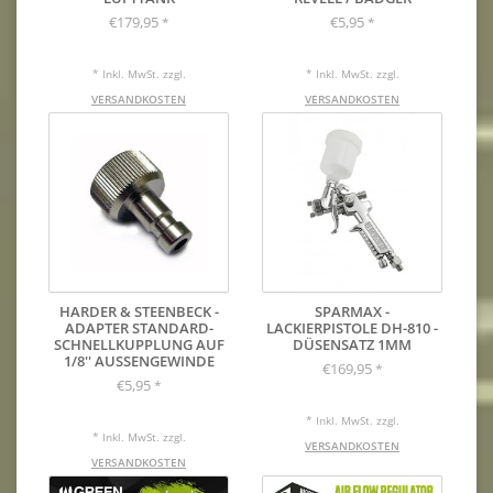
€179,95
€5,95
*
*
* Inkl. MwSt. zzgl.
* Inkl. MwSt. zzgl.
VERSANDKOSTEN
VERSANDKOSTEN
HARDER & STEENBECK -
SPARMAX -
ADAPTER STANDARD-
LACKIERPISTOLE DH-810 -
SCHNELLKUPPLUNG AUF
DÜSENSATZ 1MM
1/8'' AUSSENGEWINDE
€169,95
*
€5,95
*
* Inkl. MwSt. zzgl.
* Inkl. MwSt. zzgl.
VERSANDKOSTEN
VERSANDKOSTEN