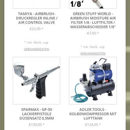
TAMIYA - AIRBRUSH-
GREEN STUFF WORLD -
DRUCKREGLER INLINE /
AIRBRUSH MOISTURE AIR
AIR CONTROL VALVE
FILTER 1/8 - LUFTFILTER /
WASSERABSCHEIDER 1/8''
€23,95
*
€7,95
*
* Inkl. MwSt. zzgl.
* Inkl. MwSt. zzgl.
VERSANDKOSTEN
VERSANDKOSTEN
SPARMAX - GP-50
ADLER TOOLS -
LACKIERPISTOLE
KOLBENKOMPRESSOR MIT
DÜSENSATZ 0,5MM
LUFTTANK
€139,95
€124,95
*
*