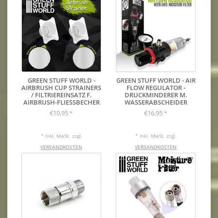
GREEN STUFF WORLD -
GREEN STUFF WORLD - AIR
AIRBRUSH CUP STRAINERS
FLOW REGULATOR -
/ FILTRIEREINSATZ F.
DRUCKMINDERER M.
AIRBRUSH-FLIESSBECHER
WASSERABSCHEIDER
€10,95
€16,95
*
*
* Inkl. MwSt. zzgl.
* Inkl. MwSt. zzgl.
VERSANDKOSTEN
VERSANDKOSTEN