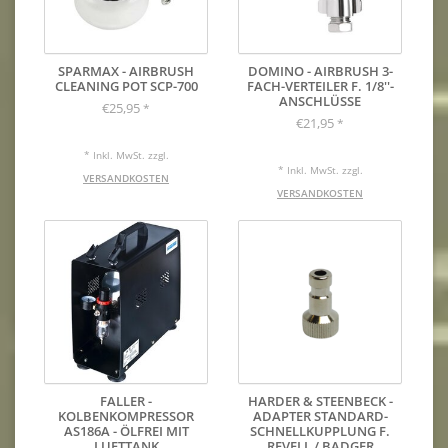
SPARMAX - AIRBRUSH
DOMINO - AIRBRUSH 3-
CLEANING POT SCP-700
FACH-VERTEILER F. 1/8''-
ANSCHLÜSSE
€25,95
*
€21,95
*
* Inkl. MwSt. zzgl.
* Inkl. MwSt. zzgl.
VERSANDKOSTEN
VERSANDKOSTEN
FALLER -
HARDER & STEENBECK -
KOLBENKOMPRESSOR
ADAPTER STANDARD-
AS186A - ÖLFREI MIT
SCHNELLKUPPLUNG F.
LUFTTANK
REVELL / BADGER