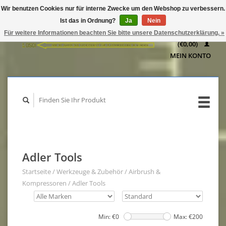
Wir benutzen Cookies nur für interne Zwecke um den Webshop zu verbessern.
IHR
Ist das in Ordnung?
Ja
Nein
WARENKORB
Für weitere Informationen beachten Sie bitte unsere Datenschutzerklärung. »
(€0,00)
MEIN KONTO
Adler Tools
Startseite
/
Werkzeuge & Zubehör
/
Airbrush &
Kompressoren
/
Adler Tools
Min: €
0
Max: €
200