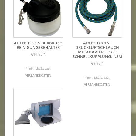
ADLER TOOLS - AIRBRUSH
ADLER TOOLS -
REINIGUNGSBEHÄLTER
DRUCKLUFTSCHLAUCH
MIT ADAPTER F. 1/8''
€14,95
*
SCHNELLKUPPLUNG, 1,8M
€9,95
*
* Inkl. MwSt. zzgl.
VERSANDKOSTEN
* Inkl. MwSt. zzgl.
VERSANDKOSTEN