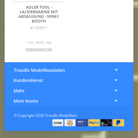
ADLER TOOL -
LACKIERKABINE MIT
ABSAUGUNG - SPRAY
BOOTH
€119,95
*
* Inkl. MwSt. zzgl.
VERSANDKOSTEN
Traudls Modellbauladen
Kundendienst
Mehr
Mein Konto
© Copyright 2026 Traudls Modellbau