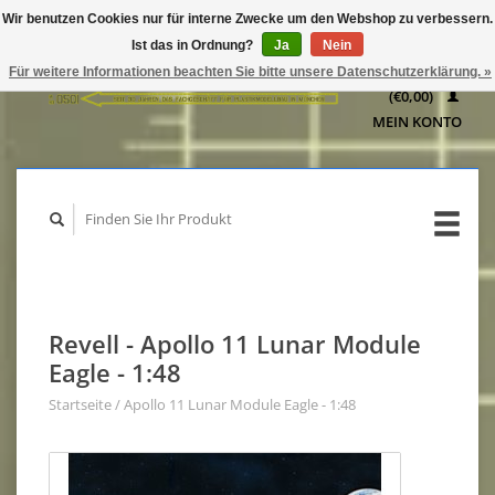
Wir benutzen Cookies nur für interne Zwecke um den Webshop zu verbessern.
IHR
Ist das in Ordnung?
Ja
Nein
WARENKORB
Für weitere Informationen beachten Sie bitte unsere Datenschutzerklärung. »
(€0,00)
MEIN KONTO
Revell - Apollo 11 Lunar Module
Eagle - 1:48
Startseite
/
Apollo 11 Lunar Module Eagle - 1:48