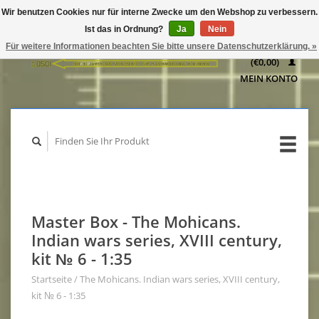
Wir benutzen Cookies nur für interne Zwecke um den Webshop zu verbessern.
IHR
Ist das in Ordnung?
Ja
Nein
WARENKORB
Für weitere Informationen beachten Sie bitte unsere Datenschutzerklärung. »
(€0,00)
MEIN KONTO
Master Box - The Mohicans.
Indian wars series, XVIII century,
kit № 6 - 1:35
Startseite
/
The Mohicans. Indian wars series, XVIII century,
kit № 6 - 1:35