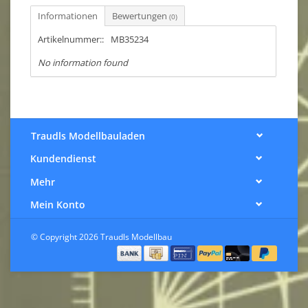
Informationen
Bewertungen
(0)
Artikelnummer::
MB35234
No information found
Traudls Modellbauladen
Kundendienst
Mehr
Mein Konto
© Copyright 2026 Traudls Modellbau