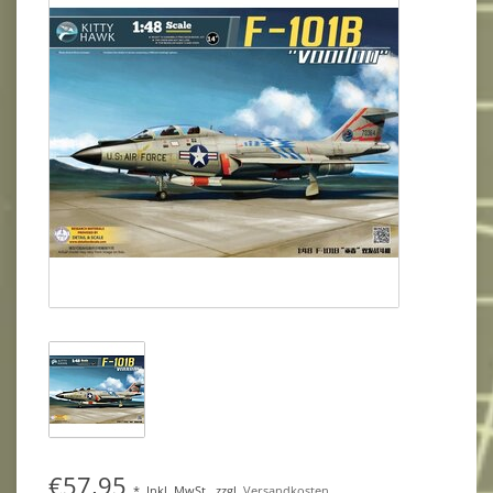
€57,95
*
Inkl. MwSt.
zzgl.
Versandkosten