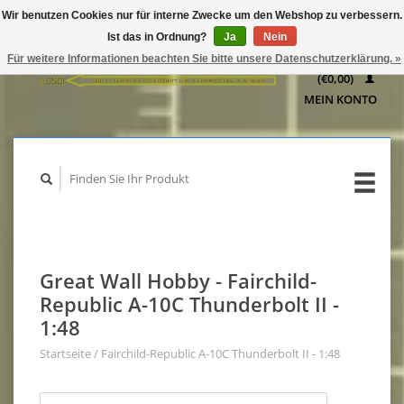
Wir benutzen Cookies nur für interne Zwecke um den Webshop zu verbessern.
IHR
Ist das in Ordnung?
Ja
Nein
WARENKORB
Für weitere Informationen beachten Sie bitte unsere Datenschutzerklärung. »
(€0,00)
MEIN KONTO
Great Wall Hobby - Fairchild-
Republic A-10C Thunderbolt II -
1:48
Startseite
/
Fairchild-Republic A-10C Thunderbolt II - 1:48