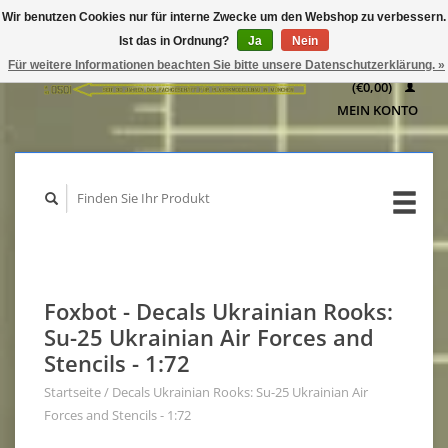
Wir benutzen Cookies nur für interne Zwecke um den Webshop zu verbessern.
IHR
Ist das in Ordnung?
Ja
Nein
WARENKORB
Für weitere Informationen beachten Sie bitte unsere Datenschutzerklärung. »
(€0,00)
MEIN KONTO
Foxbot - Decals Ukrainian Rooks:
Su-25 Ukrainian Air Forces and
Stencils - 1:72
Startseite
/
Decals Ukrainian Rooks: Su-25 Ukrainian Air
Forces and Stencils - 1:72