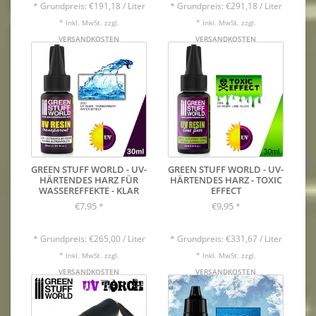
* Grundpreis: €191,18 / Liter
* Grundpreis: €291,18 / Liter
* Inkl. MwSt. zzgl.
* Inkl. MwSt. zzgl.
VERSANDKOSTEN
VERSANDKOSTEN
GREEN STUFF WORLD - UV-
GREEN STUFF WORLD - UV-
HÄRTENDES HARZ FÜR
HÄRTENDES HARZ - TOXIC
WASSEREFFEKTE - KLAR
EFFECT
€7,95
€9,95
*
*
* Grundpreis: €265,00 / Liter
* Grundpreis: €331,67 / Liter
* Inkl. MwSt. zzgl.
* Inkl. MwSt. zzgl.
VERSANDKOSTEN
VERSANDKOSTEN