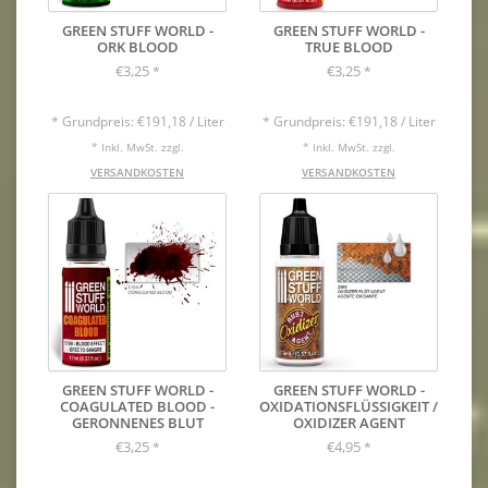
GREEN STUFF WORLD -
GREEN STUFF WORLD -
ORK BLOOD
TRUE BLOOD
€3,25
€3,25
*
*
* Grundpreis: €191,18 / Liter
* Grundpreis: €191,18 / Liter
* Inkl. MwSt. zzgl.
* Inkl. MwSt. zzgl.
VERSANDKOSTEN
VERSANDKOSTEN
GREEN STUFF WORLD -
GREEN STUFF WORLD -
COAGULATED BLOOD -
OXIDATIONSFLÜSSIGKEIT /
GERONNENES BLUT
OXIDIZER AGENT
€3,25
€4,95
*
*