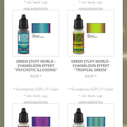
* Inkl. MwSt. zzgl.
* Inkl. MwSt. zzgl.
VERSANDKOSTEN
VERSANDKOSTEN
GREEN STUFF WORLD -
GREEN STUFF WORLD -
CHAMÄLEON-EFFEKT
CHAMÄLEON-EFFEKT
"PSYCHOTIC ILLUSIONS"
"TROPICAL GREEN"
€4,95
€4,95
*
*
* Grundpreis: €291,17 / Liter
* Grundpreis: €291,17 / Liter
* Inkl. MwSt. zzgl.
* Inkl. MwSt. zzgl.
VERSANDKOSTEN
VERSANDKOSTEN