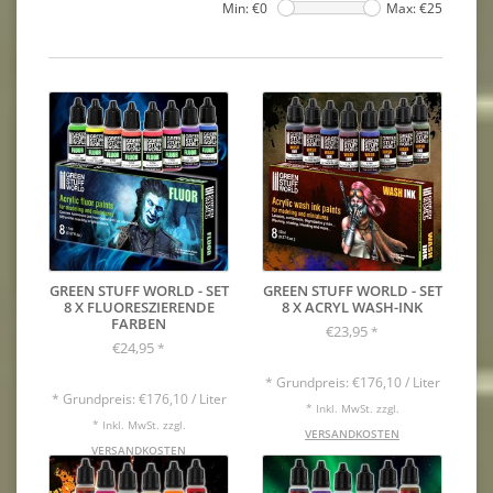
Min: €
0
Max: €
25
GREEN STUFF WORLD - SET
GREEN STUFF WORLD - SET
8 X FLUORESZIERENDE
8 X ACRYL WASH-INK
FARBEN
€23,95
*
€24,95
*
* Grundpreis: €176,10 / Liter
* Grundpreis: €176,10 / Liter
* Inkl. MwSt. zzgl.
* Inkl. MwSt. zzgl.
VERSANDKOSTEN
VERSANDKOSTEN