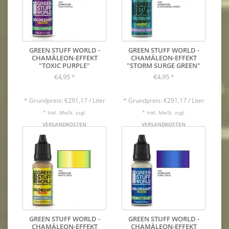
GREEN STUFF WORLD -
GREEN STUFF WORLD -
CHAMÄLEON-EFFEKT
CHAMÄLEON-EFFEKT
"TOXIC PURPLE"
"STORM SURGE GREEN"
€4,95
€4,95
*
*
* Grundpreis: €291,17 / Liter
* Grundpreis: €291,17 / Liter
* Inkl. MwSt. zzgl.
* Inkl. MwSt. zzgl.
VERSANDKOSTEN
VERSANDKOSTEN
GREEN STUFF WORLD -
GREEN STUFF WORLD -
CHAMÄLEON-EFFEKT
CHAMÄLEON-EFFEKT