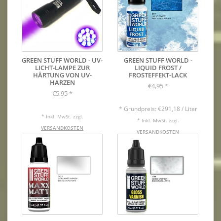
GREEN STUFF WORLD - UV-
GREEN STUFF WORLD -
LICHT-LAMPE ZUR
LIQUID FROST /
HÄRTUNG VON UV-
FROSTEFFEKT-LACK
HARZEN
€4,95
*
€5,95
*
* Grundpreis: €291,18 / Liter
* Inkl. MwSt. zzgl.
* Inkl. MwSt. zzgl.
VERSANDKOSTEN
VERSANDKOSTEN