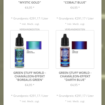
"MYSTIC GOLD"
"COBALT BLUE"
€4,95
€4,95
*
*
* Grundpreis: €291,17 / Liter
* Grundpreis: €291,17 / Liter
* Inkl. MwSt. zzgl.
* Inkl. MwSt. zzgl.
VERSANDKOSTEN
VERSANDKOSTEN
GREEN STUFF WORLD -
GREEN STUFF WORLD -
CHAMÄLEON-EFFEKT
CHAMÄLEON-EFFEKT
"BOREALIS GREEN"
"DARTH BLUE"
€4,95
€4,95
*
*
* Grundpreis: €291,17 / Liter
* Grundpreis: €291,17 / Liter
* Inkl. MwSt. zzgl.
* Inkl. MwSt. zzgl.