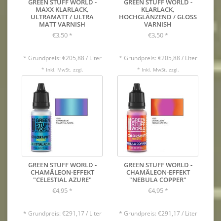
GREEN STUFF WORLD -
GREEN STUFF WORLD -
MAXX KLARLACK,
KLARLACK,
ULTRAMATT / ULTRA
HOCHGLÄNZEND / GLOSS
MATT VARNISH
VARNISH
€3,50
€3,50
*
*
* Grundpreis: €205,88 / Liter
* Grundpreis: €205,88 / Liter
* Inkl. MwSt. zzgl.
* Inkl. MwSt. zzgl.
VERSANDKOSTEN
VERSANDKOSTEN
GREEN STUFF WORLD -
GREEN STUFF WORLD -
CHAMÄLEON-EFFEKT
CHAMÄLEON-EFFEKT
"CELESTIAL AZURE"
"NEBULA COPPER"
€4,95
€4,95
*
*
* Grundpreis: €291,17 / Liter
* Grundpreis: €291,17 / Liter