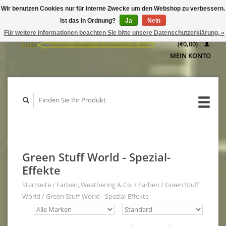
Wir benutzen Cookies nur für interne Zwecke um den Webshop zu verbessern.
IHR
Ist das in Ordnung?
Ja
Nein
WARENKORB
Für weitere Informationen beachten Sie bitte unsere Datenschutzerklärung. »
(€0,00)
MEIN KONTO
Green Stuff World - Spezial-
Effekte
Startseite
/
Farben, Weathering & Co.
/
Farben
/
Green Stuff
World
/
Green Stuff World - Spezial-Effekte