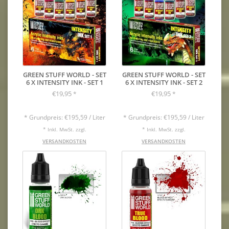
GREEN STUFF WORLD - SET
GREEN STUFF WORLD - SET
6 X INTENSITY INK - SET 1
6 X INTENSITY INK - SET 2
€19,95
€19,95
*
*
* Grundpreis: €195,59 / Liter
* Grundpreis: €195,59 / Liter
* Inkl. MwSt. zzgl.
* Inkl. MwSt. zzgl.
VERSANDKOSTEN
VERSANDKOSTEN