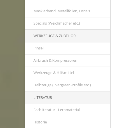
Maskierband, Metallfolien, Decals
Specials (Weichmacher etc.)
WERKZEUGE & ZUBEHÖR
Pinsel
Airbrush & Kompressoren
Werkzeuge & Hilfsmittel
Halbzeuge (Evergreen-Profile etc.)
LITERATUR
Fachliteratur - Lernmaterial
Historie