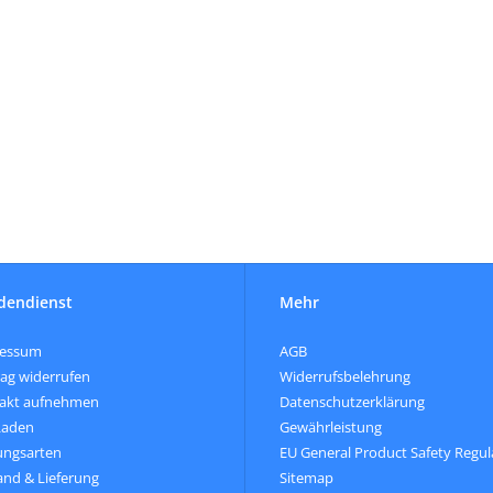
dendienst
Mehr
ressum
AGB
rag widerrufen
Widerrufsbelehrung
akt aufnehmen
Datenschutzerklärung
Laden
Gewährleistung
ungsarten
EU General Product Safety Regul
and & Lieferung
Sitemap