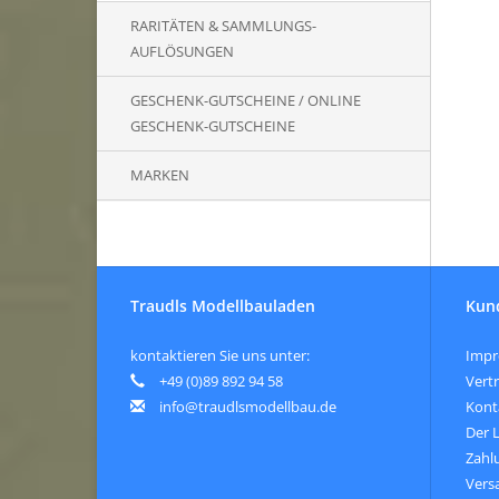
RARITÄTEN & SAMMLUNGS-
AUFLÖSUNGEN
GESCHENK-GUTSCHEINE / ONLINE
GESCHENK-GUTSCHEINE
MARKEN
Traudls Modellbauladen
Kun
kontaktieren Sie uns unter:
Imp
+49 (0)89 892 94 58
Vert
info@traudlsmodellbau.de
Kont
Der 
Zahl
Vers