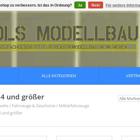
shop zu verbessern. Ist das in Ordnung?
Ja
Nein
Für weitere Inform
ALLE KATEGORIEN
VERTR
24 und größer
seite
/
Fahrzeuge & Geschütze
/
Militärfahrzeuge
4 und größer