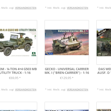
l. MwSt. zzgl.
VERSANDKOSTEN
* Inkl. MwSt. zzgl.
VERSANDKOSTEN
* Inkl. MwSt
M - ¼-TON 4×4 G503 MB
GECKO - UNIVERSAL CARRIER
DAS WER
UTILITY TRUCK - 1:16
MK. I ("BREN-CARRIER") - 1:16
AUSF. D 
€69,95
€129,95
*
*
l. MwSt. zzgl.
VERSANDKOSTEN
* Inkl. MwSt. zzgl.
VERSANDKOSTEN
* Inkl. MwSt