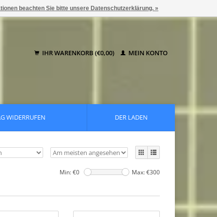
ationen beachten Sie bitte unsere Datenschutzerklärung. »
IHR WARENKORB (€0,00)
MEIN KONTO
AG WIDERRUFEN
DER LADEN
Min: €
0
Max: €
300