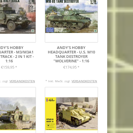
DY'S HOBBY
ANDY'S HOBBY
ARTER - M3/M3A1
HEADQUARTER - U.S. M10
RACK - 2 IN 1 KIT -
TANK DESTROYER
1:16
"WOLVERINE" - 1:16
€159,95
€174,95
*
*
. zzgl.
VERSANDKOSTEN
* Inkl. MwSt. zzgl.
VERSANDKOSTEN