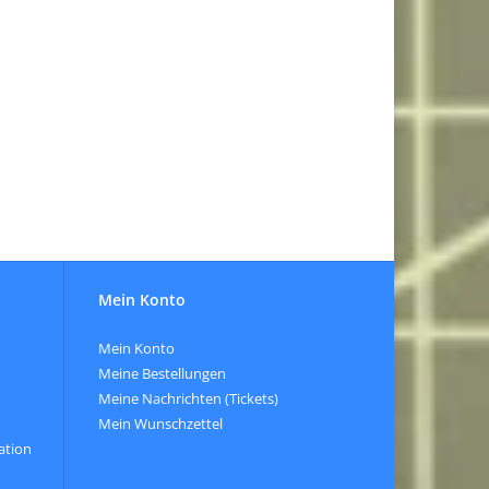
Mein Konto
Mein Konto
Meine Bestellungen
Meine Nachrichten (Tickets)
Mein Wunschzettel
ation