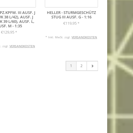
PZ.KPFW. III AUSF. J
HELLER - STURMGESCHÜTZ
 38 L/42), AUSF. J
STUG III AUSF. G - 1:16
 39 L/60), AUSF. L,
€119,95
*
SF. M - 1:35
€129,95
*
* Inkl. MwSt. zzgl.
VERSANDKOSTEN
. zzgl.
VERSANDKOSTEN
1
2