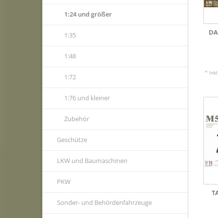
1:24 und größer
DA
1:35
1:48
* Ink
1:72
1:76 und kleiner
Zubehör
Geschütze
LKW und Baumaschinen
PKW
T
Sonder- und Behördenfahrzeuge