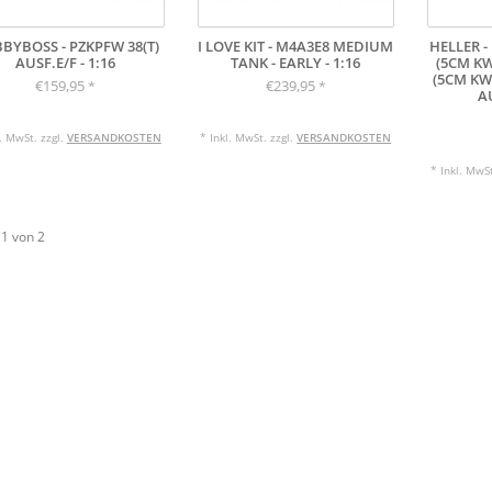
BYBOSS - PZKPFW 38(T)
I LOVE KIT - M4A3E8 MEDIUM
HELLER - 
AUSF.E/F - 1:16
TANK - EARLY - 1:16
(5CM KWK
(5CM KWK
€159,95
€239,95
*
*
AU
l. MwSt. zzgl.
VERSANDKOSTEN
* Inkl. MwSt. zzgl.
VERSANDKOSTEN
* Inkl. MwSt
 1 von 2