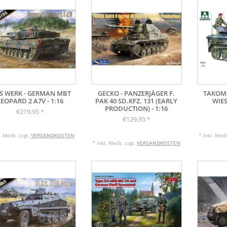
S WERK - GERMAN MBT
GECKO - PANZERJÄGER F.
TAKOM 
LEOPARD 2 A7V - 1:16
PAK 40 SD.KFZ. 131 (EARLY
WIES
PRODUCTION) - 1:16
€219,95
*
€129,95
*
l. MwSt. zzgl.
VERSANDKOSTEN
* Inkl. MwSt
* Inkl. MwSt. zzgl.
VERSANDKOSTEN