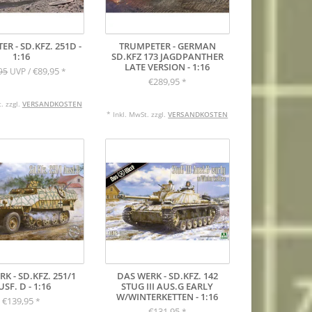
R - SD.KFZ. 251D -
TRUMPETER - GERMAN
1:16
SD.KFZ 173 JAGDPANTHER
LATE VERSION - 1:16
€89,95
95
UVP /
*
€289,95
*
. zzgl.
VERSANDKOSTEN
* Inkl. MwSt. zzgl.
VERSANDKOSTEN
K - SD.KFZ. 251/1
DAS WERK - SD.KFZ. 142
USF. D - 1:16
STUG III AUS.G EARLY
W/WINTERKETTEN - 1:16
€139,95
*
€131,95
*