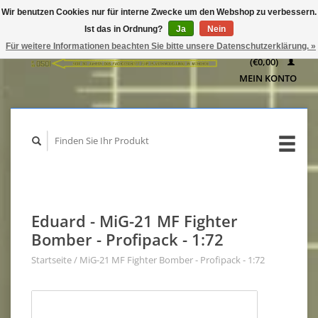
Wir benutzen Cookies nur für interne Zwecke um den Webshop zu verbessern.
IHR
Ist das in Ordnung?
Ja
Nein
WARENKORB
Für weitere Informationen beachten Sie bitte unsere Datenschutzerklärung. »
(€0,00)
MEIN KONTO
Eduard - MiG-21 MF Fighter
Bomber - Profipack - 1:72
Startseite
/
MiG-21 MF Fighter Bomber - Profipack - 1:72