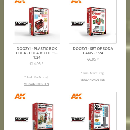
DOOZY! - PLASTIC BOX
DOOZY! - SET OF SODA
COCA - COLA BOTTLES -
CANS - 1:24
1:24
€6,95
*
€14,95
*
* Inkl. MwSt. zzgl.
* Inkl. MwSt. zzgl.
VERSANDKOSTEN
VERSANDKOSTEN