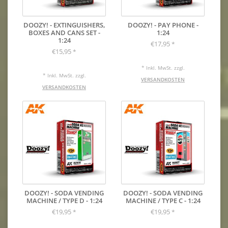
DOOZY! - EXTINGUISHERS,
DOOZY! - PAY PHONE -
BOXES AND CANS SET -
1:24
1:24
€17,95
*
€15,95
*
* Inkl. MwSt. zzgl.
* Inkl. MwSt. zzgl.
VERSANDKOSTEN
VERSANDKOSTEN
DOOZY! - SODA VENDING
DOOZY! - SODA VENDING
MACHINE / TYPE D - 1:24
MACHINE / TYPE C - 1:24
€19,95
€19,95
*
*