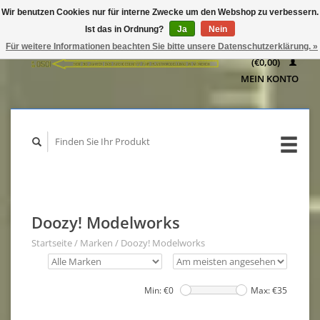
Wir benutzen Cookies nur für interne Zwecke um den Webshop zu verbessern.
IHR
Ist das in Ordnung?
Ja
Nein
WARENKORB
Für weitere Informationen beachten Sie bitte unsere Datenschutzerklärung. »
(€0,00)
MEIN KONTO
Doozy! Modelworks
Startseite
/
Marken
/
Doozy! Modelworks
Min: €
0
Max: €
35