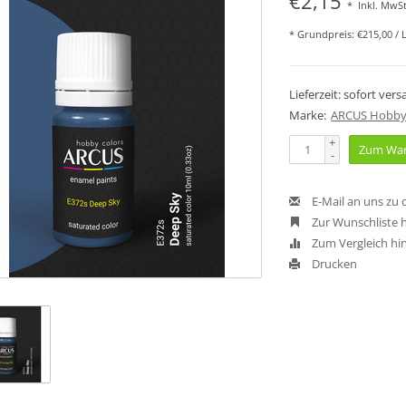
€2,15
*
Inkl. MwSt
* Grundpreis: €215,00 / L
Lieferzeit: sofort ver
Marke:
ARCUS Hobby
+
Zum War
-
E-Mail an uns zu
Zur Wunschliste 
Zum Vergleich hi
Drucken