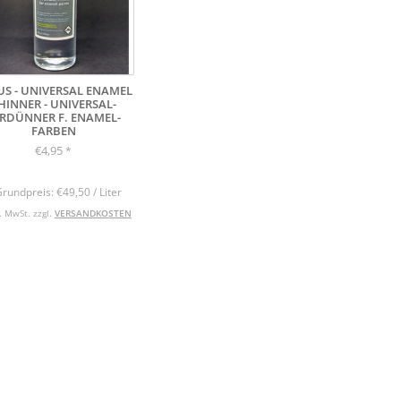
US - UNIVERSAL ENAMEL
HINNER - UNIVERSAL-
RDÜNNER F. ENAMEL-
FARBEN
€4,95
*
Grundpreis: €49,50 / Liter
l. MwSt. zzgl.
VERSANDKOSTEN