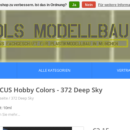
shop zu verbessern. Ist das in Ordnung?
Ja
Nein
Für weitere Inform
ALLE KATEGORIEN
VERTR
CUS Hobby Colors - 372 Deep Sky
seite
/
372 Deep Sky
t: 10ml
 Sie mehr...