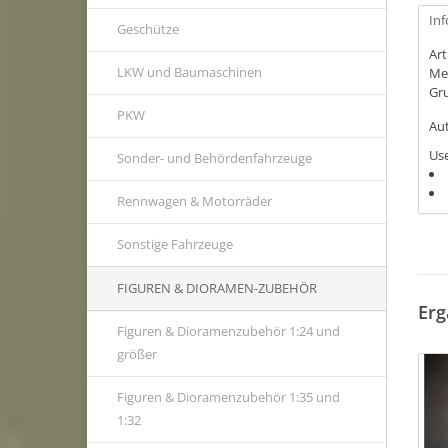
In
Geschütze
Ar
LKW und Baumaschinen
Me
Gr
PKW
Aut
Use
Sonder- und Behördenfahrzeuge
Rennwagen & Motorräder
Sonstige Fahrzeuge
FIGUREN & DIORAMEN-ZUBEHÖR
Erg
Figuren & Dioramenzubehör 1:24 und
größer
Figuren & Dioramenzubehör 1:35 und
1:32