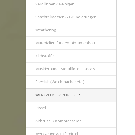
Verdünner & Reiniger
Spachtelmassen & Grundierungen
Weathering
Materialien für den Dioramenbau
Klebstoffe
Maskierband, Metallfolien, Decals
Specials (Weichmacher etc.)
WERKZEUGE & ZUBEHÖR
Pinsel
Airbrush & Kompressoren
Werkzeuge & Hilfsmittel