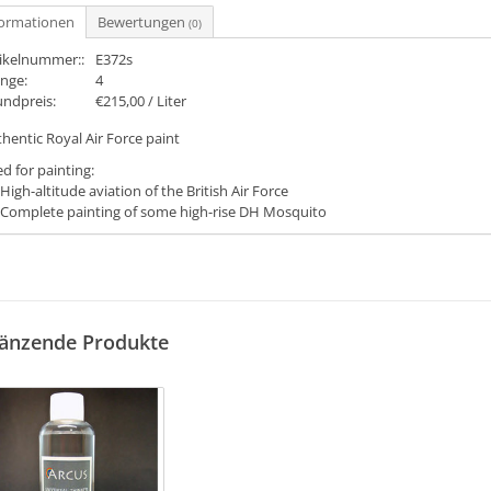
formationen
Bewertungen
(0)
tikelnummer::
E372s
nge:
4
undpreis:
€215,00 / Liter
hentic Royal Air Force paint
d for painting:
High-altitude aviation of the British Air Force
Complete painting of some high-rise DH Mosquito
änzende Produkte