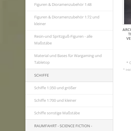
Figuren & Dioramenzubehör 1:48
Figuren & Dioramenzubehör 1:72 und
kleiner
ARC
T
Resin-und Spritzguß-Figuren - alle
VE
Maßstäbe
Material und Bases für Wargaming und
Tabletop
* 
* Ink
SCHIFFE
Schiffe 1:350 und größer
Schiffe 1:700 und kleiner
Schiffe sonstige Maßstäbe
RAUMFAHRT - SCIENCE FICTION -