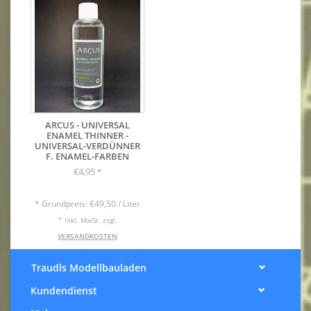
Camouflage of cars and armored vehicles of the
Wehrmacht
Equipment, gas-masks, kitchen utensils, water
bottles, ammunition boxes, etc.
ARCUS - UNIVERSAL
ENAMEL THINNER -
UNIVERSAL-VERDÜNNER
F. ENAMEL-FARBEN
€4,95
*
* Grundpreis: €49,50 / Liter
* Inkl. MwSt. zzgl.
VERSANDKOSTEN
Traudls Modellbauladen
Kundendienst