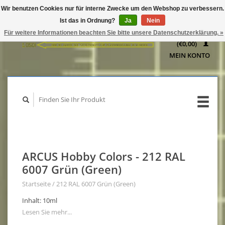
Wir benutzen Cookies nur für interne Zwecke um den Webshop zu verbessern.
IHR
Ist das in Ordnung?
Ja
Nein
WARENKORB
Für weitere Informationen beachten Sie bitte unsere Datenschutzerklärung. »
(€0,00)
MEIN KONTO
ARCUS Hobby Colors - 212 RAL
6007 Grün (Green)
Startseite
/
212 RAL 6007 Grün (Green)
Inhalt: 10ml
Lesen Sie mehr...