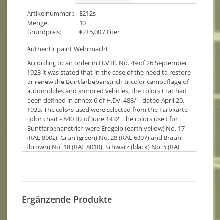
Artikelnummer::
E212s
Menge:
10
Grundpreis:
€215,00 / Liter
Authentic paint Wehrmacht
According to an order in H.V.Bl. No. 49 of 26 September
1923 it was stated that in the case of the need to restore
or renew the Buntfarbebanstrich tricolor camouflage of
automobiles and armored vehicles, the colors that had
been defined in annex 6 of H.Dv. 488/1, dated April 20,
1933. The colors used were selected from the Farbkarte -
color chart - 840 B2 of June 1932. The colors used for
Buntfarbenanstrich were Erdgelb (earth yellow) No. 17
(RAL 8002), Grün (green) No. 28 (RAL 6007) and Braun
(brown) No. 18 (RAL 8010). Schwarz (black) No. 5 (RAL
9005) could be used as a border around camouflage
patches. The three-color Buntfarbebanstrich was used
for a long time, almost 20 years. The camouflage
patterns applied varied depending on when the
equipment was produced. At first the color was applied
Ergänzende Produkte
with brushes, later with sprayers
Used for painting: