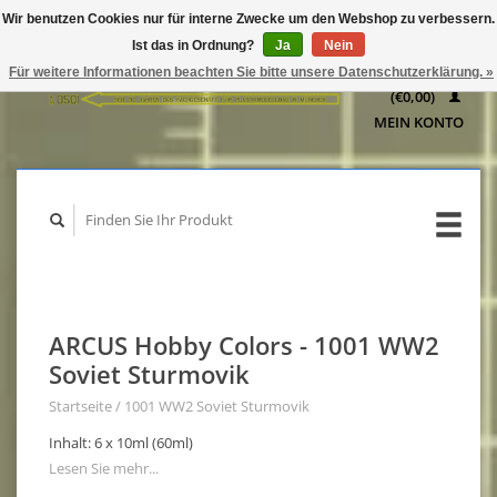
Wir benutzen Cookies nur für interne Zwecke um den Webshop zu verbessern.
IHR
Ist das in Ordnung?
Ja
Nein
WARENKORB
Für weitere Informationen beachten Sie bitte unsere Datenschutzerklärung. »
(€0,00)
MEIN KONTO
ARCUS Hobby Colors - 1001 WW2
Soviet Sturmovik
Startseite
/
1001 WW2 Soviet Sturmovik
Inhalt: 6 x 10ml (60ml)
Lesen Sie mehr...