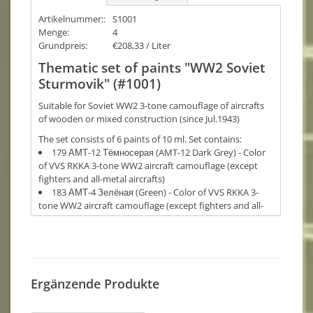
Artikelnummer::
S1001
Menge:
4
Grundpreis:
€208,33 / Liter
Thematic set of paints "WW2 Soviet
Sturmovik" (#1001)
Suitable for Soviet WW2 3-tone camouflage of aircrafts
of wooden or mixed construction (since Jul.1943)
The set consists of 6 paints of 10 ml. Set contains:
179
АМТ-12 Тёмносерая (AMT-12 Dark Grey) - Color
of VVS RKKA 3-tone WW2 aircraft camouflage (except
fighters and all-metal aircrafts)
183
АМТ-4 Зелёная (Green) - Color of VVS RKKA 3-
tone WW2 aircraft camouflage (except fighters and all-
metal aircrafts)
181
АМТ-1 Светлокоричневая (AMT-1 Light Brown) -
Color of VVS RKKA 3-tone WW2 aircraft camouflage
(except fighters and all-metal aircrafts)
175
АМТ-7 Голубая (AMT-7 Light Blue) - Standard
Ergänzende Produkte
color of under surfaces of VVS RKKA WW2 aircraft of
wooden or mixed construction
173
А-14 Стальная (A-14 Steel Grey) - Standard color