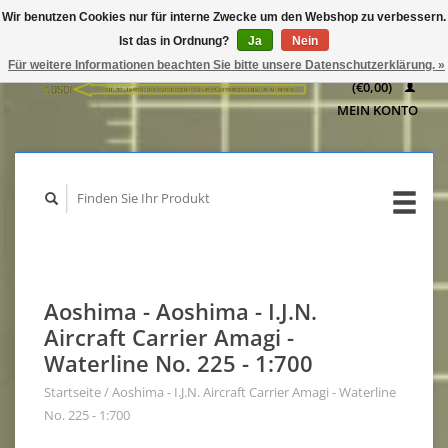
Wir benutzen Cookies nur für interne Zwecke um den Webshop zu verbessern.
IHR
Ist das in Ordnung?
Ja
Nein
WARENKORB
Für weitere Informationen beachten Sie bitte unsere Datenschutzerklärung. »
(€0,00)
MEIN KONTO
Aoshima - Aoshima - I.J.N.
Aircraft Carrier Amagi -
Waterline No. 225 - 1:700
Startseite
/
Aoshima - I.J.N. Aircraft Carrier Amagi - Waterline
No. 225 - 1:700