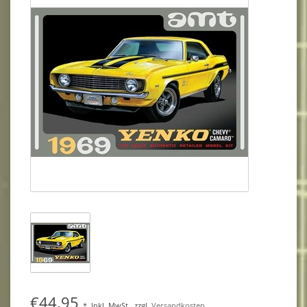
€44,95
*
Inkl. MwSt.
zzgl.
Versandkosten