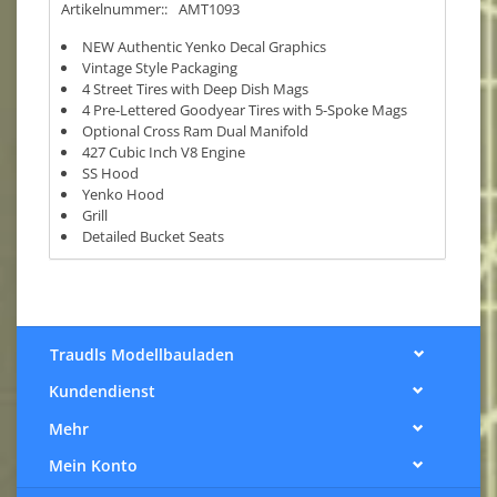
Artikelnummer::
AMT1093
NEW Authentic Yenko Decal Graphics
Vintage Style Packaging
4 Street Tires with Deep Dish Mags
4 Pre-Lettered Goodyear Tires with 5-Spoke Mags
Optional Cross Ram Dual Manifold
427 Cubic Inch V8 Engine
SS Hood
Yenko Hood
Grill
Detailed Bucket Seats
Traudls Modellbauladen
Kundendienst
Mehr
Mein Konto