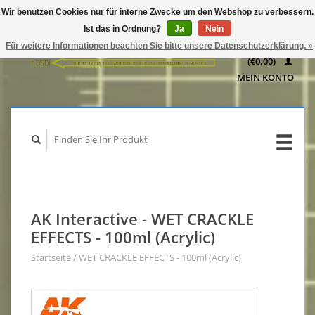
Wir benutzen Cookies nur für interne Zwecke um den Webshop zu verbessern.
IHR
Ist das in Ordnung?
Ja
Nein
WARENKORB
Für weitere Informationen beachten Sie bitte unsere Datenschutzerklärung. »
(€0,00)
MEIN KONTO
AK Interactive - WET CRACKLE
EFFECTS - 100ml (Acrylic)
Startseite
/
WET CRACKLE EFFECTS - 100ml (Acrylic)