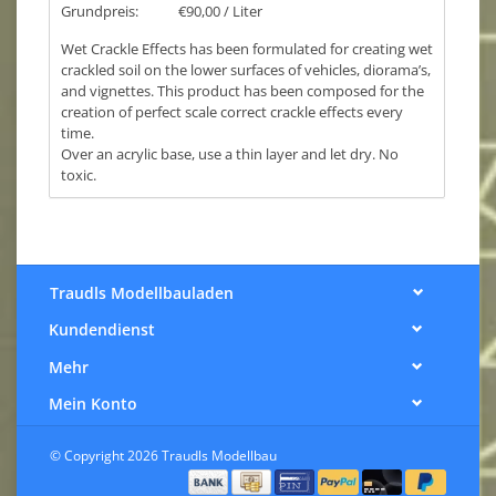
Grundpreis:
€90,00 / Liter
Wet Crackle Effects has been formulated for creating wet
crackled soil on the lower surfaces of vehicles, diorama’s,
and vignettes. This product has been composed for the
creation of perfect scale correct crackle effects every
time.
Over an acrylic base, use a thin layer and let dry. No
toxic.
Traudls Modellbauladen
Kundendienst
Mehr
Mein Konto
© Copyright 2026 Traudls Modellbau