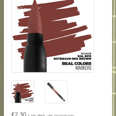
€2,30
*
Inkl. MwSt.
zzgl.
Versandkosten