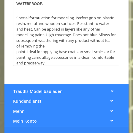
WATERPROOF.
Special formulation for modeling. Perfect grip on plastic,
resin, metal and wooden surfaces. Resistant to water
and heat. Can be applied in layers like any other
modelling paint. High coverage. Does not blur. Allows for
subsequent weathering with any product without fear
of removing the
paint. Ideal for applying base coats on small scales or for
painting camouflage accessories in a clean, comfortable
and precise way.
(The finish of the markers is matte, but some references,
due to the nature of the pigments, can be somewhat
satin. Regardless of the preferred finish, whether it is
matte, satin or glossy, the markers can be coated with
Traudls Modellbauladen
any type of varnish without fear of damaging the paint).
Kundendienst
Mehr
Mein Konto