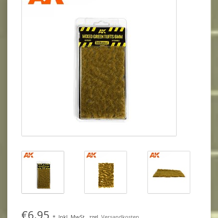
€6,95
*
Inkl. MwSt.
zzgl.
Versandkosten