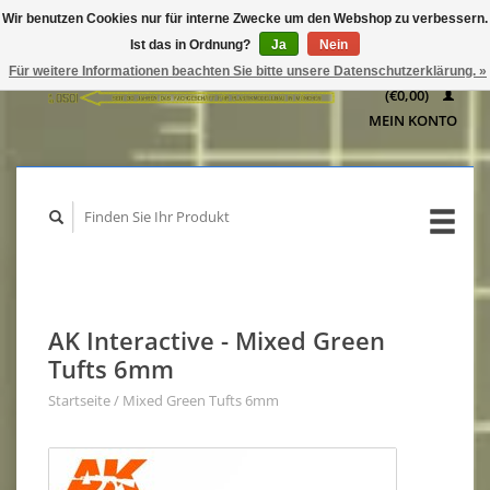
Wir benutzen Cookies nur für interne Zwecke um den Webshop zu verbessern.
IHR
Ist das in Ordnung?
Ja
Nein
WARENKORB
Für weitere Informationen beachten Sie bitte unsere Datenschutzerklärung. »
(€0,00)
MEIN KONTO
AK Interactive - Mixed Green
Tufts 6mm
Startseite
/
Mixed Green Tufts 6mm