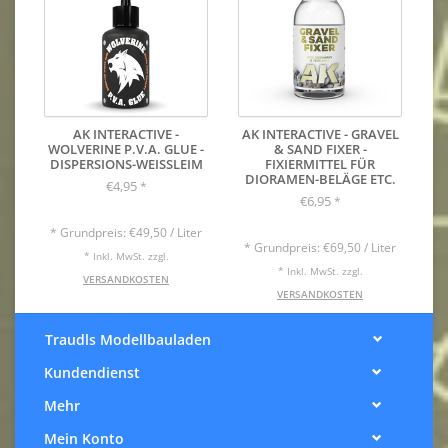
AK INTERACTIVE -
AK INTERACTIVE - GRAVEL
WOLVERINE P.V.A. GLUE -
& SAND FIXER -
DISPERSIONS-WEISSLEIM
FIXIERMITTEL FÜR
DIORAMEN-BELÄGE ETC.
€4,95
*
€6,95
*
* Grundpreis: €49,50 / Liter
* Grundpreis: €69,50 / Liter
* Inkl. MwSt. zzgl.
* Inkl. MwSt. zzgl.
VERSANDKOSTEN
VERSANDKOSTEN
Traudls Modellbauladen
Kundendienst
Mehr
Mein Konto