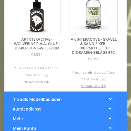
AK INTERACTIVE -
AK INTERACTIVE - GRAVEL
WOLVERINE P.V.A. GLUE -
& SAND FIXER -
DISPERSIONS-WEISSLEIM
FIXIERMITTEL FÜR
DIORAMEN-BELÄGE ETC.
€4,95
*
€6,95
*
* Grundpreis: €49,50 / Liter
* Grundpreis: €69,50 / Liter
* Inkl. MwSt. zzgl.
* Inkl. MwSt. zzgl.
VERSANDKOSTEN
VERSANDKOSTEN
Traudls Modellbauladen
Kundendienst
Mehr
Mein Konto