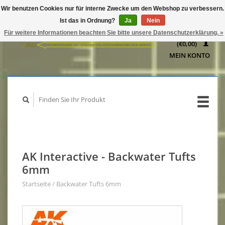
Wir benutzen Cookies nur für interne Zwecke um den Webshop zu verbessern.
IHR
Ist das in Ordnung?
Ja
Nein
WARENKORB
Für weitere Informationen beachten Sie bitte unsere Datenschutzerklärung. »
(€0,00)
MEIN KONTO
AK Interactive - Backwater Tufts
6mm
Startseite
/
Backwater Tufts 6mm