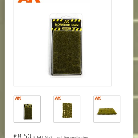
€8,50
*
Inkl. MwSt.
zzgl.
Versandkosten