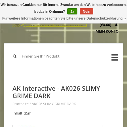
Wir benutzen Cookies nur für interne Zwecke um den Webshop zu verbessern.
IHR
Ist das in Ordnung?
Ja
Nein
WARENKORB
Für weitere Informationen beachten Sie bitte unsere Datenschutzerklärung. »
(€0,00)
MEIN KONTO
AK Interactive - AK026 SLIMY
GRIME DARK
Startseite
/
AK026 SLIMY GRIME DARK
Inhalt: 35ml