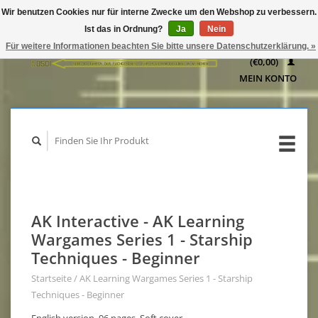
Wir benutzen Cookies nur für interne Zwecke um den Webshop zu verbessern.
IHR
Ist das in Ordnung?
Ja
Nein
WARENKORB
Für weitere Informationen beachten Sie bitte unsere Datenschutzerklärung. »
(€0,00)
MEIN KONTO
AK Interactive - AK Learning
Wargames Series 1 - Starship
Techniques - Beginner
Startseite
/
AK Learning Wargames Series 1 - Starship
Techniques - Beginner