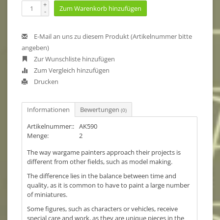
+
Zum Warenkorb hinzufügen
-
E-Mail an uns zu diesem Produkt (Artikelnummer bitte
angeben)
Zur Wunschliste hinzufügen
Zum Vergleich hinzufügen
Drucken
Informationen
Bewertungen
(0)
Artikelnummer::
AK590
Menge:
2
The way wargame painters approach their projects is
different from other fields, such as model making.
The difference lies in the balance between time and
quality, as it is common to have to paint a large number
of miniatures.
Some figures, such as characters or vehicles, receive
special care and work, as they are unique pieces in the