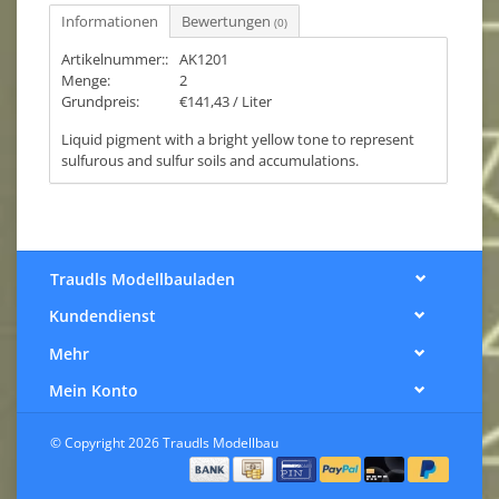
Informationen
Bewertungen
(0)
Artikelnummer::
AK1201
Menge:
2
Grundpreis:
€141,43 / Liter
Liquid pigment with a bright yellow tone to represent
sulfurous and sulfur soils and accumulations.
Traudls Modellbauladen
Kundendienst
Mehr
Mein Konto
© Copyright 2026 Traudls Modellbau