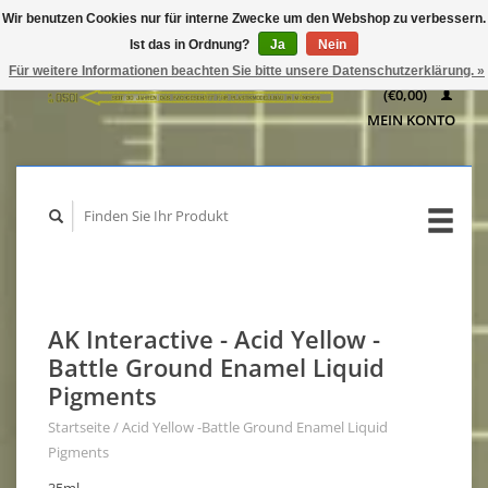
Wir benutzen Cookies nur für interne Zwecke um den Webshop zu verbessern.
IHR
Ist das in Ordnung?
Ja
Nein
WARENKORB
Für weitere Informationen beachten Sie bitte unsere Datenschutzerklärung. »
(€0,00)
MEIN KONTO
AK Interactive - Acid Yellow -
Battle Ground Enamel Liquid
Pigments
Startseite
/
Acid Yellow -Battle Ground Enamel Liquid
Pigments