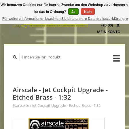
Wir benutzen Cookies nur für interne Zwecke um den Webshop zu verbessern.
IHR
Ist das in Ordnung?
Ja
Nein
WARENKORB
Für weitere Informationen beachten Sie bitte unsere Datenschutzerklärung. »
(€0,00)
MEIN KONTO
Airscale - Jet Cockpit Upgrade -
Etched Brass - 1:32
Startseite
/
Jet Cockpit Upgrade - Etched Brass - 1:32