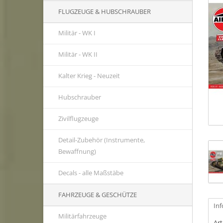
FLUGZEUGE & HUBSCHRAUBER
Militär - WK I
Militär - WK II
Kalter Krieg - Neuzeit
Hubschrauber
Zivilflugzeuge
Detail-Zubehör (Instrumente,
Bewaffnung)
Decals - alle Maßstäbe
FAHRZEUGE & GESCHÜTZE
In
Militärfahrzeuge
Ar