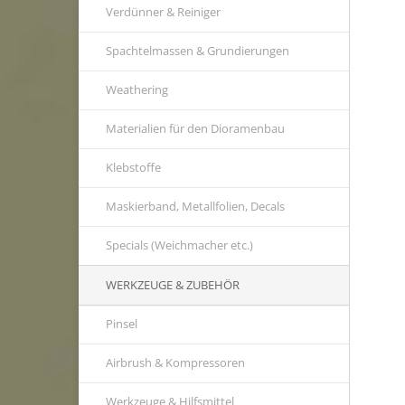
Verdünner & Reiniger
Spachtelmassen & Grundierungen
Weathering
Materialien für den Dioramenbau
Klebstoffe
Maskierband, Metallfolien, Decals
Specials (Weichmacher etc.)
WERKZEUGE & ZUBEHÖR
Pinsel
Airbrush & Kompressoren
Werkzeuge & Hilfsmittel