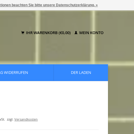
ationen beachten Sie bitte unsere Datenschutzerklärung. »
IHR WARENKORB (€0,00)
MEIN KONTO
AG WIDERRUFEN
DER LADEN
wSt.
zzgl.
Versandkosten