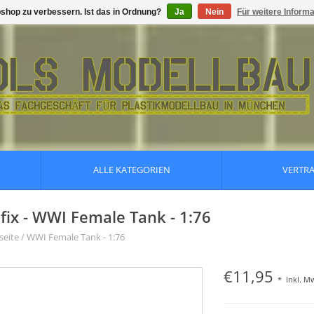
shop zu verbessern. Ist das in Ordnung?
Ja
Nein
Für weitere Inform
ALLE KATEGORIEN
VERTR
rfix - WWI Female Tank - 1:76
seite
/
WWI Female Tank - 1:76
€11,95
*
Inkl. M