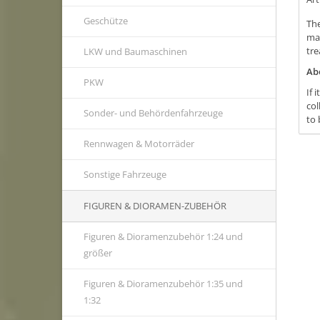
Geschütze
The
mac
tre
LKW und Baumaschinen
Ab
PKW
If 
col
Sonder- und Behördenfahrzeuge
to 
Rennwagen & Motorräder
Sonstige Fahrzeuge
FIGUREN & DIORAMEN-ZUBEHÖR
Figuren & Dioramenzubehör 1:24 und
größer
Figuren & Dioramenzubehör 1:35 und
1:32