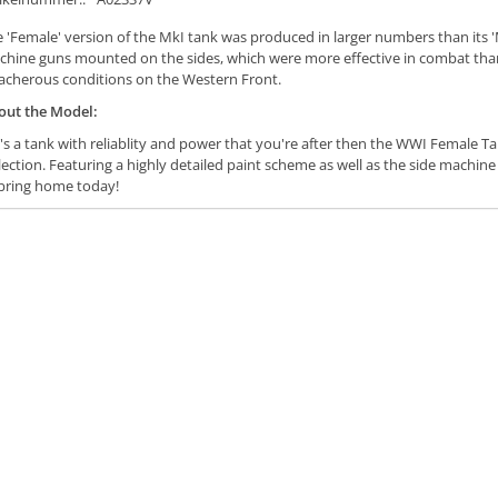
 'Female' version of the MkI tank was produced in larger numbers than its 'M
hine guns mounted on the sides, which were more effective in combat than 
acherous conditions on the Western Front.
out the Model:
it's a tank with reliablity and power that you're after then the WWI Female T
lection. Featuring a highly detailed paint scheme as well as the side machin
bring home today!