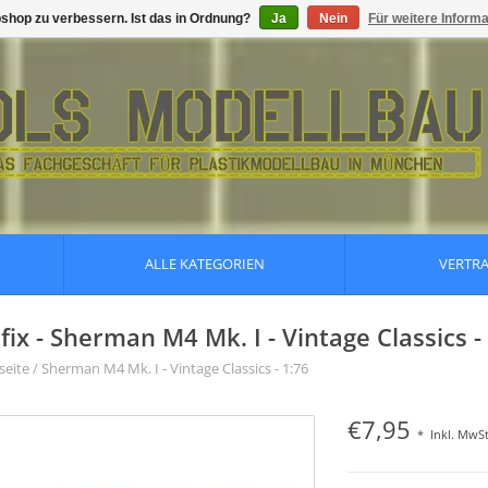
shop zu verbessern. Ist das in Ordnung?
Ja
Nein
Für weitere Inform
ALLE KATEGORIEN
VERTR
rfix - Sherman M4 Mk. I - Vintage Classics -
seite
/
Sherman M4 Mk. I - Vintage Classics - 1:76
€7,95
*
Inkl. MwSt