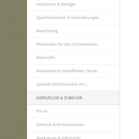
Verdünner & Reiniger
Spachtelmassen & Grundierungen
Weathering
Materialien für den Dioramenbau
Klebstoffe
Maskierband, Metallfolien, Decals
Specials (Weichmacher etc.)
WERKZEUGE & ZUBEHÖR
Pinsel
Airbrush & Kompressoren
Werkzeuge & Hilfsmittel