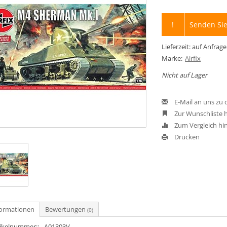
!
Senden Sie
Lieferzeit: auf Anfrage
Marke:
Airfix
Nicht auf Lager
E-Mail an uns zu
Zur Wunschliste 
Zum Vergleich hi
Drucken
formationen
Bewertungen
(0)
tikelnummer::
A01303V