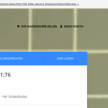
ationen beachten Sie bitte unsere Datenschutzerklärung. »
IHR WARENKORB (€0,00)
MEIN KONTO
AG WIDERRUFEN
DER LADEN
 1:76
.
zzgl.
Versandkosten