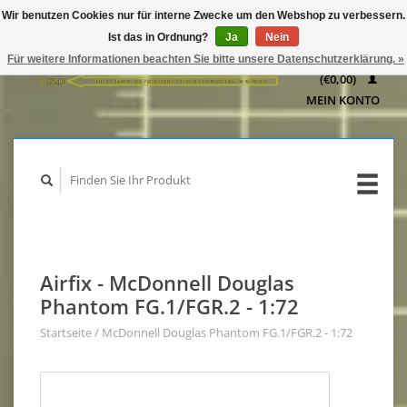
Wir benutzen Cookies nur für interne Zwecke um den Webshop zu verbessern.
IHR
Ist das in Ordnung?
Ja
Nein
WARENKORB
Für weitere Informationen beachten Sie bitte unsere Datenschutzerklärung. »
(€0,00)
MEIN KONTO
Airfix - McDonnell Douglas
Phantom FG.1/FGR.2 - 1:72
Startseite
/
McDonnell Douglas Phantom FG.1/FGR.2 - 1:72