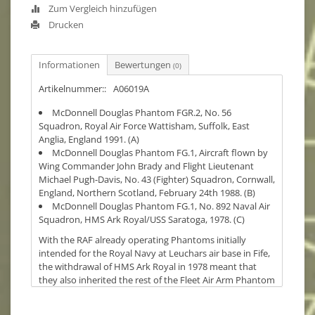
Zum Vergleich hinzufügen
Drucken
Informationen
Bewertungen
(0)
Artikelnummer::
A06019A
McDonnell Douglas Phantom FGR.2, No. 56
Squadron, Royal Air Force Wattisham, Suffolk, East
Anglia, England 1991. (A)
McDonnell Douglas Phantom FG.1, Aircraft flown by
Wing Commander John Brady and Flight Lieutenant
Michael Pugh-Davis, No. 43 (Fighter) Squadron, Cornwall,
England, Northern Scotland, February 24th 1988. (B)
McDonnell Douglas Phantom FG.1, No. 892 Naval Air
Squadron, HMS Ark Royal/USS Saratoga, 1978. (C)
With the RAF already operating Phantoms initially
intended for the Royal Navy at Leuchars air base in Fife,
the withdrawal of HMS Ark Royal in 1978 meant that
they also inherited the rest of the Fleet Air Arm Phantom
fleet. Nos 43 and 111 Squadrons would use the
Phantom FG.1 to defend Britains airspace until 1989,