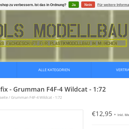
shop zu verbessern. Ist das in Ordnung?
Ja
Nein
Für weitere Inform
ALLE KATEGORIEN
VERTR
rfix - Grumman F4F-4 Wildcat - 1:72
seite
/
Grumman F4F-4 Wildcat - 1:72
€12,95
*
Inkl. M