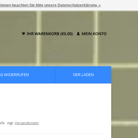
ationen beachten Sie bitte unsere Datenschutzerklärung. »
IHR WARENKORB (€0,00)
MEIN KONTO
AG WIDERRUFEN
DER LADEN
wSt.
zzgl.
Versandkosten