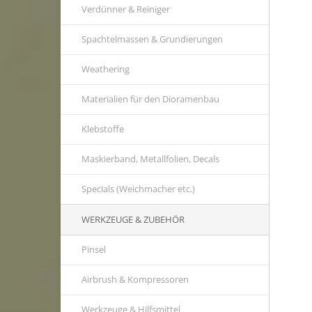
Verdünner & Reiniger
Spachtelmassen & Grundierungen
Weathering
Materialien für den Dioramenbau
Klebstoffe
Maskierband, Metallfolien, Decals
Specials (Weichmacher etc.)
WERKZEUGE & ZUBEHÖR
Pinsel
Airbrush & Kompressoren
Werkzeuge & Hilfsmittel