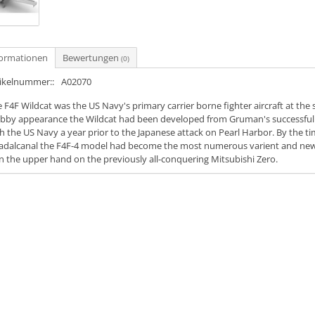
formationen
Bewertungen
(0)
tikelnummer::
A02070
 F4F Wildcat was the US Navy's primary carrier borne fighter aircraft at the
bby appearance the Wildcat had been developed from Gruman's successful 
h the US Navy a year prior to the Japanese attack on Pearl Harbor. By the t
dalcanal the F4F-4 model had become the most numerous varient and new t
n the upper hand on the previously all-conquering Mitsubishi Zero.