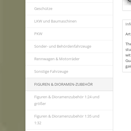
Geschütze
LKW und Baumaschinen
In
PKW
Ar
The
Sonder- und Behördenfahrzeuge
stu
wit
Rennwagen & Motorräder
Gua
gai
Sonstige Fahrzeuge
FIGUREN & DIORAMEN-ZUBEHÖR
Figuren & Dioramenzubehör 1:24 und
größer
Figuren & Dioramenzubehör 1:35 und
1:32