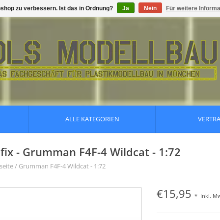
shop zu verbessern. Ist das in Ordnung?
Ja
Nein
Für weitere Inform
ALLE KATEGORIEN
VERTR
rfix - Grumman F4F-4 Wildcat - 1:72
seite
/
Grumman F4F-4 Wildcat - 1:72
€15,95
*
Inkl. M