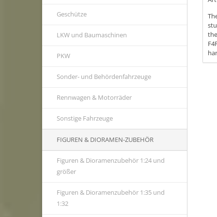
Geschütze
The
stu
the
LKW und Baumaschinen
F4F
han
PKW
Sonder- und Behördenfahrzeuge
Rennwagen & Motorräder
Sonstige Fahrzeuge
FIGUREN & DIORAMEN-ZUBEHÖR
Figuren & Dioramenzubehör 1:24 und
größer
Figuren & Dioramenzubehör 1:35 und
1:32