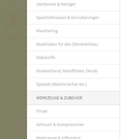
Verdünner & Reiniger
Spachtelmassen & Grundierungen
Weathering
Materialien für den Dioramenbau
Klebstoffe
Maskierband, Metallfolien, Decals
Specials (Weichmacher etc.)
WERKZEUGE & ZUBEHÖR
Pinsel
Airbrush & Kompressoren
Werkzeuge & Hilfsmittel