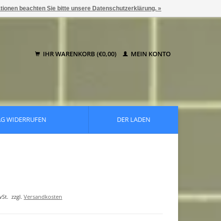
ationen beachten Sie bitte unsere Datenschutzerklärung. »
IHR WARENKORB (€0,00)
MEIN KONTO
AG WIDERRUFEN
DER LADEN
wSt.
zzgl.
Versandkosten