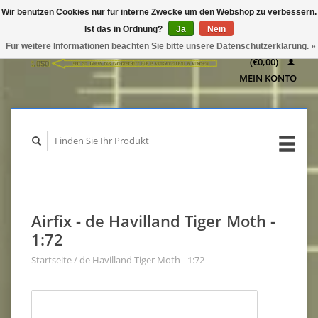
Wir benutzen Cookies nur für interne Zwecke um den Webshop zu verbessern.
IHR
Ist das in Ordnung?
Ja
Nein
WARENKORB
Für weitere Informationen beachten Sie bitte unsere Datenschutzerklärung. »
(€0,00)
MEIN KONTO
Airfix - de Havilland Tiger Moth -
1:72
Startseite
/
de Havilland Tiger Moth - 1:72