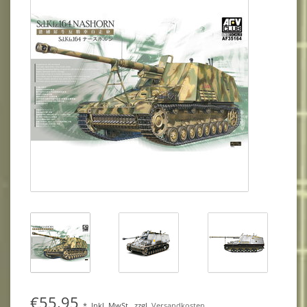
€55,95
*
Inkl. MwSt.
zzgl.
Versandkosten