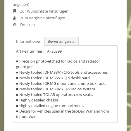
angeben)
Zur Wunschliste hinzufügen
Zum Vergleich hinzufügen
Drucken
Informationen
Bewertungen
(0)
Artikelnummer::
AF35S99
■ Precision photo-etched for radios and radiator
guard grill.
■ Newly tooled IDF M38A1/CJ-5 tools and accessories.
■ Newly tooled IDF M38A1/CJ-5 dashboard.
■ Newly tooled IDF MG mount and ammo box rack.
■ Newly tooled IDF M38A1/CJ-5 radios system.
■ Newly tooled TOLAR operators crew seats.
■ Highly detailed chassis.
■ Highly detailed engine compartment.
■ Decals for vehicles used in the Six-Day War and Yom
Kippur War.