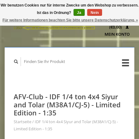
Wir benutzen Cookies nur für interne Zwecke um den Webshop zu verbessern.
IHR
Ist das in Ordnung?
Ja
Nein
WARENKORB
Für weitere Informationen beachten Sie bitte unsere Datenschutzerklärung. »
(€0,00)
MEIN KONTO
AFV-Club - IDF 1/4 ton 4x4 Siyur
and Tolar (M38A1/CJ-5) - Limited
Edition - 1:35
Startseite
/
IDF 1/4 ton 4x4 Siyur and Tolar (M38A1/CJ-5) -
Limited Edition - 1:35