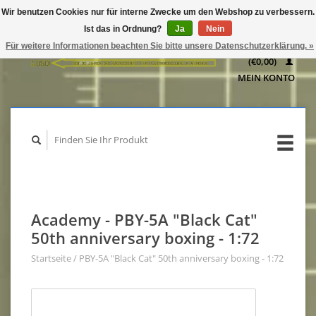
Wir benutzen Cookies nur für interne Zwecke um den Webshop zu verbessern.
IHR
Ist das in Ordnung?
Ja
Nein
WARENKORB
Für weitere Informationen beachten Sie bitte unsere Datenschutzerklärung. »
(€0,00)
MEIN KONTO
Academy - PBY-5A "Black Cat"
50th anniversary boxing - 1:72
Startseite
/
PBY-5A "Black Cat" 50th anniversary boxing - 1:72