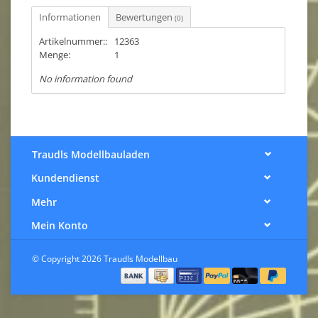
Informationen
Bewertungen
(0)
Artikelnummer::
12363
Menge:
1
No information found
Traudls Modellbauladen
Kundendienst
Mehr
Mein Konto
© Copyright 2026 Traudls Modellbau