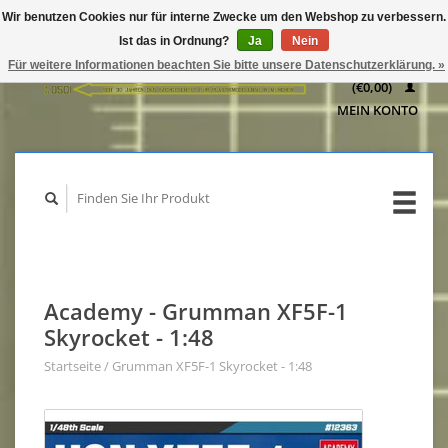
Wir benutzen Cookies nur für interne Zwecke um den Webshop zu verbessern.
IHR
Ist das in Ordnung?
Ja
Nein
WARENKORB
Für weitere Informationen beachten Sie bitte unsere Datenschutzerklärung. »
(€0,00)
MEIN KONTO
Academy - Grumman XF5F-1
Skyrocket - 1:48
Startseite
/
Grumman XF5F-1 Skyrocket - 1:48