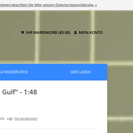
ationen beachten Sie bitte unsere Datenschutzerklärung. »
IHR WARENKORB (€0,00)
MEIN KONTO
AG WIDERRUFEN
DER LADEN
Gulf" - 1:48
wSt.
zzgl.
Versandkosten