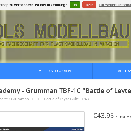
shop zu verbessern. Ist das in Ordnung?
Ja
Nein
Für weitere Inform
ALLE KATEGORIEN
VERTR
ademy - Grumman TBF-1C "Battle of Leyte 
seite
/
Grumman TBF-1C "Battle of Leyte Gulf" - 1:48
€43,95
*
Inkl. M