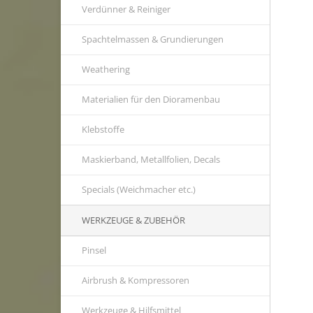
Verdünner & Reiniger
Spachtelmassen & Grundierungen
Weathering
Materialien für den Dioramenbau
Klebstoffe
Maskierband, Metallfolien, Decals
Specials (Weichmacher etc.)
WERKZEUGE & ZUBEHÖR
Pinsel
Airbrush & Kompressoren
Werkzeuge & Hilfsmittel