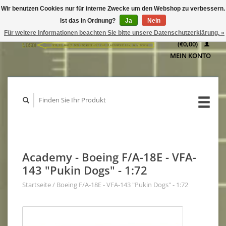
Wir benutzen Cookies nur für interne Zwecke um den Webshop zu verbessern.
IHR
Ist das in Ordnung?
Ja
Nein
WARENKORB
Für weitere Informationen beachten Sie bitte unsere Datenschutzerklärung. »
(€0,00)
MEIN KONTO
Academy - Boeing F/A-18E - VFA-
143 "Pukin Dogs" - 1:72
Startseite
/
Boeing F/A-18E - VFA-143 "Pukin Dogs" - 1:72