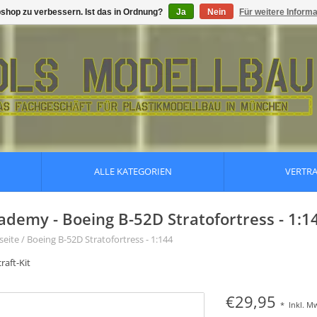
shop zu verbessern. Ist das in Ordnung?
Ja
Nein
Für weitere Inform
ALLE KATEGORIEN
VERTR
ademy - Boeing B-52D Stratofortress - 1:1
seite
/
Boeing B-52D Stratofortress - 1:144
raft-Kit
€29,95
*
Inkl. M