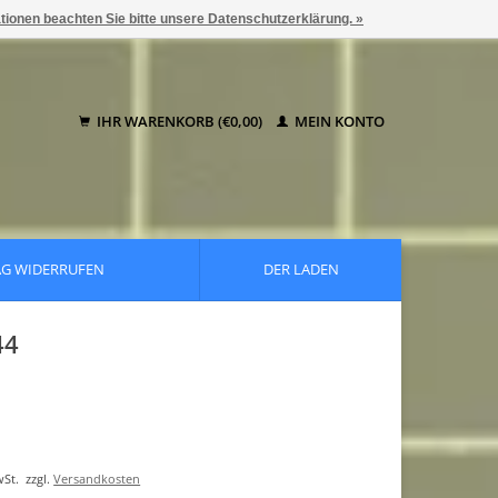
ationen beachten Sie bitte unsere Datenschutzerklärung. »
IHR WARENKORB (€0,00)
MEIN KONTO
AG WIDERRUFEN
DER LADEN
44
wSt.
zzgl.
Versandkosten