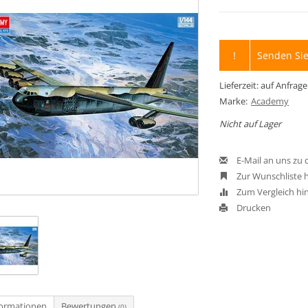
!
Senden Sie
Lieferzeit: auf Anfrage
Marke:
Academy
Nicht auf Lager
E-Mail an uns zu
Zur Wunschliste 
Zum Vergleich hi
Drucken
formationen
Bewertungen
(0)