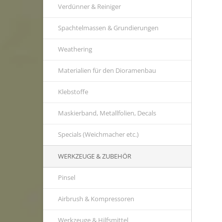
Verdünner & Reiniger
Spachtelmassen & Grundierungen
Weathering
Materialien für den Dioramenbau
Klebstoffe
Maskierband, Metallfolien, Decals
Specials (Weichmacher etc.)
WERKZEUGE & ZUBEHÖR
Pinsel
Airbrush & Kompressoren
Werkzeuge & Hilfsmittel