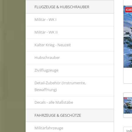
FLUGZEUGE & HUBSCHRAUBER
Militär - WK I
Militär - WK II
Kalter Krieg - Neuzeit
Hubschrauber
Zivilflugzeuge
Detail-Zubehör (Instrumente,
Bewaffnung)
Decals - alle Maßstäbe
FAHRZEUGE & GESCHÜTZE
Militärfahrzeuge
In