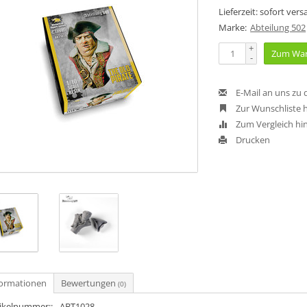
Lieferzeit: sofort ver
Marke:
Abteilung 502
+
Zum War
-
E-Mail an uns zu
Zur Wunschliste 
Zum Vergleich hi
Drucken
formationen
Bewertungen
(0)
tikelnummer::
ABT1028