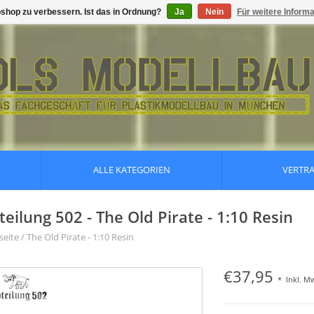
shop zu verbessern. Ist das in Ordnung?
Ja
Nein
Für weitere Inform
ALLE KATEGORIEN
VERTR
teilung 502 - The Old Pirate - 1:10 Resin
seite
/
The Old Pirate - 1:10 Resin
€37,95
*
Inkl. M