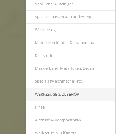
Verdünner & Reiniger
Spachtelmassen & Grundierungen
Weathering
Materialien für den Dioramenbau
Klebstoffe
Maskierband, Metallfolien, Decals
Specials (Weichmacher etc.)
WERKZEUGE & ZUBEHÖR
Pinsel
Airbrush & Kompressoren
Werkzeuge & Hilfsmittel