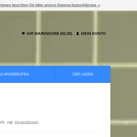
ationen beachten Sie bitte unsere Datenschutzerklärung. »
IHR WARENKORB (€0,00)
MEIN KONTO
AG WIDERRUFEN
DER LADEN
wSt.
zzgl.
Versandkosten