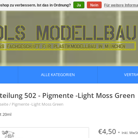
shop zu verbessern. Ist das in Ordnung?
Ja
Nein
Für weitere Inform
ALLE KATEGORIEN
VERTR
teilung 502 - Pigmente -Light Moss Green
seite
/
Pigmente -Light Moss Green
lt 20ml
€4,50
*
Inkl. MwSt