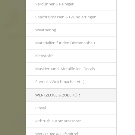
Verdünner & Reiniger
Spachtelmassen & Grundierungen
Weathering
Materialien für den Dioramenbau
Klebstoffe
Maskierband, Metallfolien, Decals
Specials (Weichmacher etc.)
WERKZEUGE & ZUBEHÖR
Pinsel
Airbrush & Kompressoren
Werkzeuge & Hilfsmittel