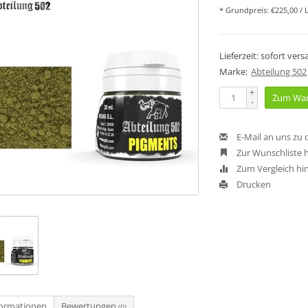
* Grundpreis: €225,00 / L
Lieferzeit: sofort ver
Marke:
Abteilung 502
+
Zum War
-
E-Mail an uns zu
Zur Wunschliste 
Zum Vergleich hi
Drucken
formationen
Bewertungen
(0)