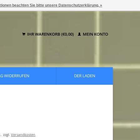
ationen beachten Sie bitte unsere Datenschutzerklärung. »
IHR WARENKORB (€0,00)
MEIN KONTO
AG WIDERRUFEN
DER LADEN
.
zzgl.
Versandkosten