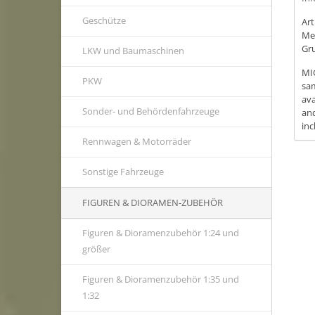
Geschütze
Ar
Me
Gr
LKW und Baumaschinen
MIG
PKW
sam
ava
Sonder- und Behördenfahrzeuge
and
inc
Rennwagen & Motorräder
Sonstige Fahrzeuge
FIGUREN & DIORAMEN-ZUBEHÖR
Figuren & Dioramenzubehör 1:24 und
größer
Figuren & Dioramenzubehör 1:35 und
1:32