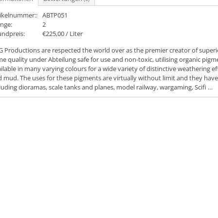
tikelnummer::
ABTP051
nge:
2
undpreis:
€225,00 / Liter
 Productions are respected the world over as the premier creator of supe
e quality under Abteilung safe for use and non-toxic, utilising organic pigme
ilable in many varying colours for a wide variety of distinctive weathering ef
 mud. The uses for these pigments are virtually without limit and they have
luding dioramas, scale tanks and planes, model railway, wargaming, Scifi …