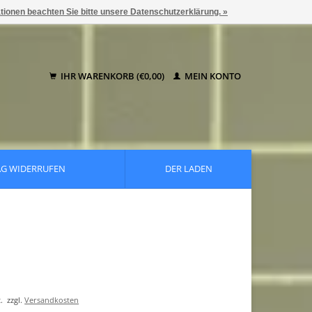
ationen beachten Sie bitte unsere Datenschutzerklärung. »
IHR WARENKORB (€0,00)
MEIN KONTO
AG WIDERRUFEN
DER LADEN
.
zzgl.
Versandkosten