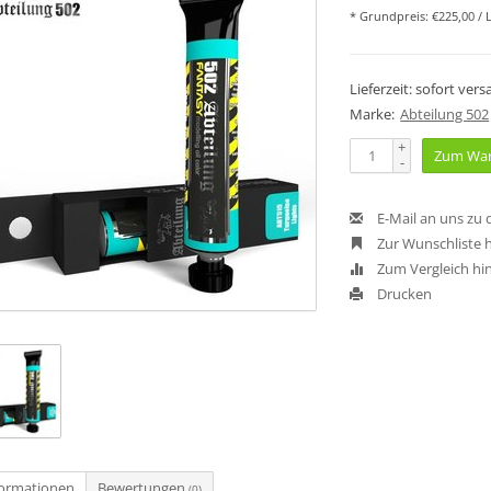
* Grundpreis: €225,00 / L
Lieferzeit: sofort ver
Marke:
Abteilung 502
+
Zum War
-
E-Mail an uns zu
Zur Wunschliste 
Zum Vergleich hi
Drucken
formationen
Bewertungen
(0)