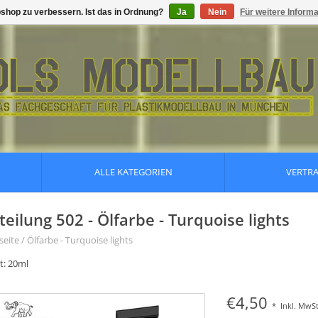
shop zu verbessern. Ist das in Ordnung?
Ja
Nein
Für weitere Inform
ALLE KATEGORIEN
VERTR
teilung 502 - Ölfarbe - Turquoise lights
seite
/
Ölfarbe - Turquoise lights
t: 20ml
€4,50
*
Inkl. MwSt