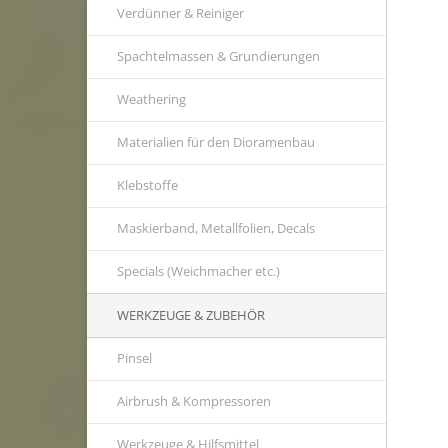
Verdünner & Reiniger
Spachtelmassen & Grundierungen
Weathering
Materialien für den Dioramenbau
Klebstoffe
Maskierband, Metallfolien, Decals
Specials (Weichmacher etc.)
WERKZEUGE & ZUBEHÖR
Pinsel
Airbrush & Kompressoren
Werkzeuge & Hilfsmittel