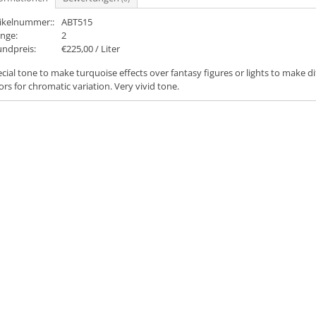
tikelnummer::
ABT515
nge:
2
undpreis:
€225,00 / Liter
cial tone to make turquoise effects over fantasy figures or lights to make di
ors for chromatic variation. Very vivid tone.