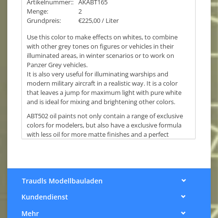
Artikelnummer::
AKABT165
Menge:
2
Grundpreis:
€225,00 / Liter
Use this color to make effects on whites, to combine
with other grey tones on figures or vehicles in their
illuminated areas, in winter scenarios or to work on
Panzer Grey vehicles.
It is also very useful for illuminating warships and
modern military aircraft in a realistic way. It is a color
that leaves a jump for maximum light with pure white
and is ideal for mixing and brightening other colors.
ABT502 oil paints not only contain a range of exclusive
colors for modelers, but also have a exclusive formula
with less oil for more matte finishes and a perfect
balance between the medium and the highest quality
pigments.
Oil paints are very special paints with different and
unique characteristics that allow a great control of the
techniques, providing completely realistic finishes.
Traudls Modellbauladen
Kundendienst
Mehr